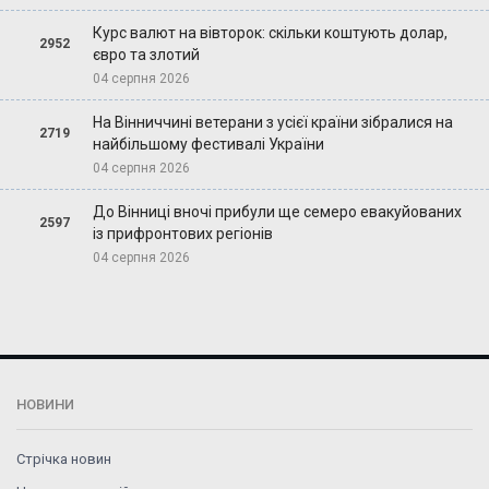
Курс валют на вівторок: скільки коштують долар,
2952
євро та злотий
04 серпня 2026
На Вінниччині ветерани з усієї країни зібралися на
2719
найбільшому фестивалі України
04 серпня 2026
До Вінниці вночі прибули ще семеро евакуйованих
2597
із прифронтових регіонів
04 серпня 2026
НОВИНИ
Стрічка новин