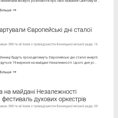
і вінничани можуть розповісти про свої бажання Святому М...
Більше
тартували Європейські дні сталої
вах ЗМІ та зв'язків з громадськістю Вінницької міської ради,
16
 Вінниці будуть проходитимуть Європейські дні сталої енергії.
дуться 19 вересня на майдані Незалежності. Цього дня ус...
Більше
та на майдані Незалежності
я фестиваль духових оркестрів
вах ЗМІ та зв'язків з громадськістю Вінницької міської ради,
09