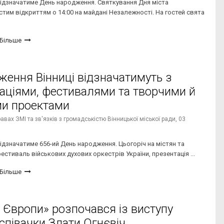
відзначатиме День народження. Святкування Дня міста
тим відкриттям о 14:00 на майдані Незалежності. На гостей свята
Більше
ження Вінниці відзначатимуть з
аціями, фестивалями та творчими й
и проектами
вах ЗМІ та зв'язків з громадськістю Вінницької міської ради,
03
відзначатиме 656-ий День народження. Цьогоріч на містян та
естиваль військових духових оркестрів України, презентація ...
Більше
 Європи» розпочався із виступу
 співачки Злати Огнєвіч