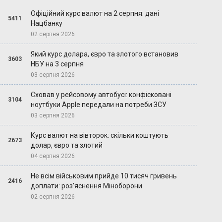
Офіційний курс валют на 2 серпня: дані
5411
Нацбанку
02 серпня 2026
Який курс долара, євро та злотого встановив
3603
НБУ на 3 серпня
03 серпня 2026
Сховав у рейсовому автобусі: конфісковані
3104
ноутбуки Apple передали на потреби ЗСУ
03 серпня 2026
Курс валют на вівторок: скільки коштують
2673
долар, євро та злотий
04 серпня 2026
Не всім військовим прийде 10 тисяч гривень
2416
доплати: роз’яснення Міноборони
02 серпня 2026