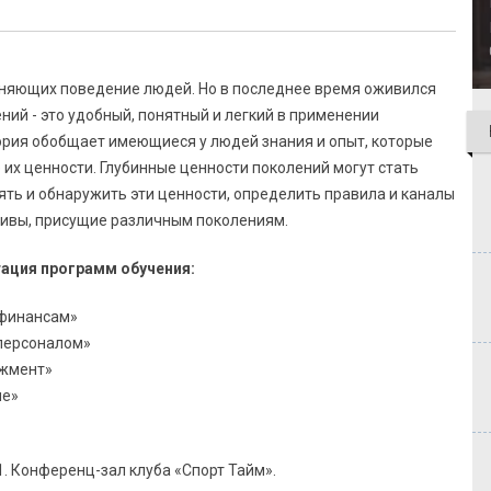
сняющих поведение людей. Но в последнее время оживился
ений - это удобный, понятный и легкий в применении
еория обобщает имеющиеся у людей знания и опыт, которые
 их ценности. Глубинные ценности поколений могут стать
ть и обнаружить эти ценности, определить правила и каналы
тивы, присущие различным поколениям.
ация программ обучения:
 финансам»
 персоналом»
джмент»
ие»
31. Конференц-зал клуба «Спорт Тайм».