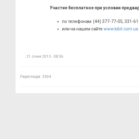
Участие бесплатное при условии предва
по телефонам: (44) 377-77-05, 331-6
или на нашем сайте
www.kibit.com.ua
21 січня 2013 - 08:56
Переглядів:
3304