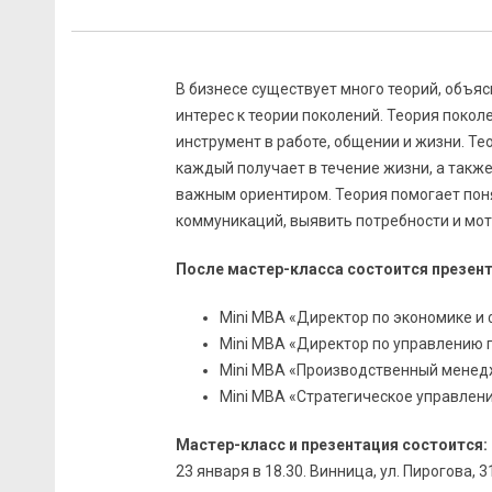
В бизнесе существует много теорий, объя
интерес к теории поколений. Теория покол
инструмент в работе, общении и жизни. Т
каждый получает в течение жизни, а также
важным ориентиром. Теория помогает поня
коммуникаций, выявить потребности и мо
После мастер-класса состоится презент
Mini МВА «Директор по экономике и
Mini МВА «Директор по управлению
Mini МВА «Производственный мене
Mini МВА «Стратегическое управлен
Мастер-класс и презентация состоится:
23 января в 18.30. Винница, ул. Пирогова, 