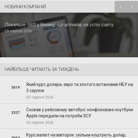
НОВИНИ КОМПАНІЙ
Локальне SEO у Вінниці: що впливає на успіх сайту
09 серпня 2026
НАЙБІЛЬШЕ ЧИТАЮТЬ ЗА ТИЖДЕНЬ
Який курс долара, євро та злотого встановив НБУ на
3619
3 серпня
03 серпня 2026
Сховав у рейсовому автобусі: конфісковані ноутбуки
3337
Apple передали на потреби ЗСУ
03 серпня 2026
Курс валют на вівторок: скільки коштують долар,
2962