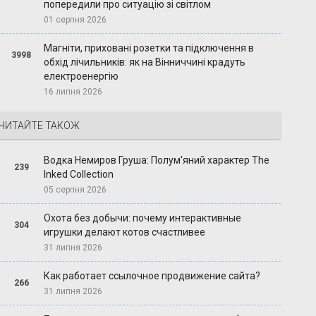
попередили про ситуацію зі світлом
01 серпня 2026
Магніти, приховані розетки та підключення в
3998
обхід лічильників: як на Вінниччині крадуть
електроенергію
16 липня 2026
ЧИТАЙТЕ ТАКОЖ
Водка Немиров Груша: Полум'яний характер The
239
Inked Collection
05 серпня 2026
Охота без добычи: почему интерактивные
304
игрушки делают котов счастливее
31 липня 2026
Как работает ссылочное продвижение сайта?
266
31 липня 2026