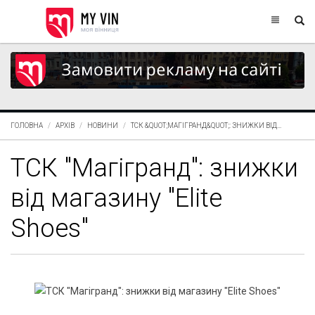
ГОЛОВНА
АРХІВ
НОВИНИ
ТСК &QUOT;МАГІГРАНД&QUOT;: ЗНИЖКИ ВІД...
ТСК "Магігранд": знижки
від магазину "Elite
Shoes"