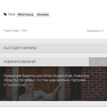
Теги:
Магігранд
знижки
Переглядів:
7466
Поширень: 0
СЬОГОДНІ У ВІННИЦІ
НОВИНИ КОМПАНІЙ
Приватний будинок для літніх людей (Київ, Київська
область) пропонує гостям відновлення, підтримк...
07 серпня 2026