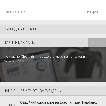
Переглядів:
5451
Поширень: 0
СЬОГОДНІ У ВІННИЦІ
НОВИНИ КОМПАНІЙ
Локальне SEO у Вінниці: що впливає на успіх сайту
09 серпня 2026
НАЙБІЛЬШЕ ЧИТАЮТЬ ЗА ТИЖДЕНЬ
Офіційний курс валют на 2 серпня: дані Нацбанку
5412