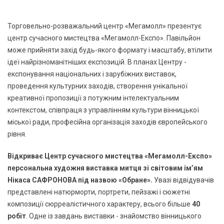
Торговельно-розважальний центр «Мегамолл» презентує
центр сучасного мистецтва «Мегамолл-Експо». Павільйон
може прийняти захід будь-якого формату і масштабу, втілити
ідеї найрізноманітніших експозицій. В планах Центру -
експонування національних і зарубіжних виставок,
проведення культурних заходів, створення унікальної
креативної пропозиції з потужним інтелектуальним
контекстом, співпраця з управлінням культури вінницької
міської ради, професійна організація заходів європейського
рівня.
Відкриває Центр сучасного мистецтва «Мегамолл-Експо»
персональна художня виставка митця зі світовим ім’ям
Нікаса САФРОНОВА під назвою «Обране».
Увазі відвідувачів
представлені натюрморти, портрети, пейзажі і сюжетні
композиції сюрреалістичного характеру, всього більше
40
робіт
. Одне із завдань виставки - знайомство вінницького