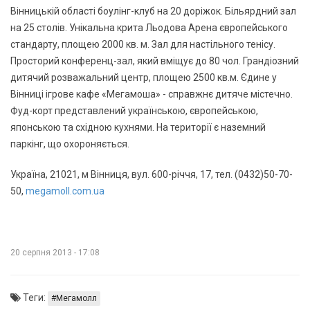
Вінницькій області боулінг-клуб на 20 доріжок. Більярдний зал
на 25 столів. Унікальна крита Льодова Арена європейського
стандарту, площею 2000 кв. м. Зал для настільного тенісу.
Просторий конференц-зал, який вміщує до 80 чол. Грандіозний
дитячий розважальний центр, площею 2500 кв.м. Єдине у
Вінниці ігрове кафе «Мегамоша» - справжнє дитяче містечно.
Фуд-корт представлений українською, європейською,
японською та східною кухнями. На території є наземний
паркінг, що охороняється.
Україна, 21021, м Вінниця, вул. 600-річчя, 17, тел. (0432)50-70-
50,
megamoll.com.ua
20 серпня 2013 - 17:08
Теги:
Мегамолл