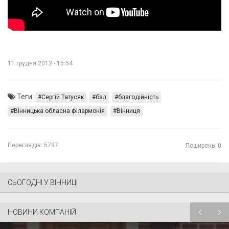
11 грудня 2012 - 15:54
Теги:
Сергій Татусяк
бал
благодійність
Вінницька обласна філармонія
Вінниця
Переглядів:
5797
Поширень: 0
СЬОГОДНІ У ВІННИЦІ
НОВИНИ КОМПАНІЙ