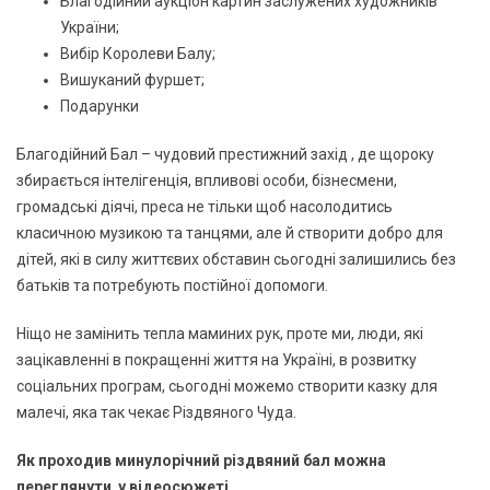
Благодійний аукціон картин заслужених художників
України;
Вибір Королеви Балу;
Вишуканий фуршет;
Подарунки
Благодійний Бал – чудовий престижний захід , де щороку
збирається інтелігенція, впливові особи, бізнесмени,
громадські діячі, преса не тільки щоб насолодитись
класичною музикою та танцями, але й створити добро для
дітей, які в силу життєвих обставин сьогодні залишились без
батьків та потребують постійної допомоги.
Ніщо не замінить тепла маминих рук, проте ми, люди, які
зацікавленні в покращенні життя на Україні, в розвитку
соціальних програм, сьогодні можемо створити казку для
малечі, яка так чекає Різдвяного Чуда.
Як проходив минулорічний різдвяний бал можна
переглянути у відеосюжеті.