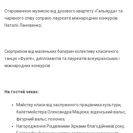
Старовинною музикою від духового квартету «Гальярда» та
чарівного співу сопрано лауреата міжнародних конкурсів
Наталії Лановенко;
Сюрпризом від маленьких балерин колективу класичного
танцю «Фуате», дипломантів та лауреатів всеукраїнських і
міжнародних конкурсів.
На гостей чекає:
Майстер класи від заслуженого працівника культури,
балетмейстера Олександра Мацюка: віденський вальс,
фігурний вальс, полонез;
Нагородження Різдвяними Зірками благодійників року;