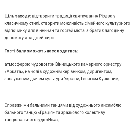
Ціль заходу:
відтворити традиції святкування Різдва у
класичному стилі, створити можливість сімейного культурного
відпочинку для вінничан та гостей міста, зібрати благодійну
допомогу для дітей-сиріт.
Гості балу зможуть насолодитись:
атмосферою чудової гри Вінницького камерного оркестру
«Арката», на чолі з художнім керівником, диригентом,
заслуженим діячем культури України, Георгієм Курковим;
Справжніми бальними танцями від художнього ансамблю
бального танцю «Грація» та зразкового колективу
танцювальної студії «Ніка»;