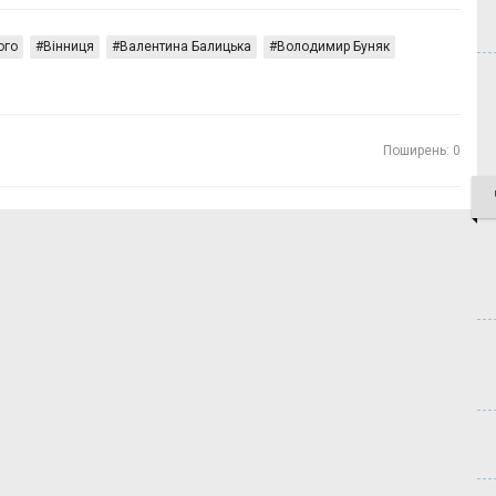
ого
Вінниця
Валентина Балицька
Володимир Буняк
Поширень: 0