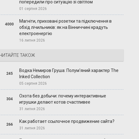
попередили про ситуацію зі світлом
01 серпня 2026
Магніти, приховані розетки та підключення в
4000
обхід лічильників: як на Вінниччині крадуть
електроенергію
16 липня 2026
ЧИТАЙТЕ ТАКОЖ
Водка Немиров Груша: Полум'яний характер The
245
Inked Collection
05 серпня 2026
Охота без добычи: почему интерактивные
304
игрушки делают котов счастливее
31 липня 2026
Как работает ссылочное продвижение сайта?
266
31 липня 2026