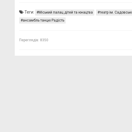
Теги:
Міський палац дітей та юнацтва
театр ім. Садовськ
ансамбль танцю Радість
Переглядів:
8350