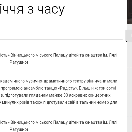
іччя з часу
 академічного музично-драматичного театру вінничани мали
програмою ансамблю танцю «Радість». Більш ніж три сотні
ків, підготували глядачам майже 30 яскравих концертних
у минулих років також підготували свій вітальний номер для