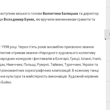
 заступник міського голови
Валентина Балицька
та директор
ади
Володимир Буняк,
які вручили іменинникам грамоти та
 1998 році. Через п’ять років ансамблю присвоєно звання
олектив отримав звання «Народного художнього колективу
дних конкурсів і фестивалів в Болгарії, Греції, Іспанії, Італії,
ах, Німеччині, Польщі, Румунії, Тайвані, Туреччині, Україні та
30 різноманітних хореографічних композицій. В кожному танці
чна культура та майстерність виконавців. Художній керівник
 Бойко.​