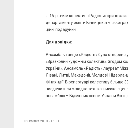
Із 15-річчям колектив «Радість» привітали
департаменту освіти Вінницької міської р
цінні подарунки
Для довідки:
Ансамбль танцю «Радість» було створено у
«Зразковий художній колектив». Згодом к
України». Ансамбль «Радість» лауреат Міжнаро
Лівані, Литві, Македонії, Молдові, Нідерланд
Фінляндії. В репертуарі колективу більше 
поєднуються складна техніка, висока сцені
ансамблю – Відмінник освіти України Віктор
02 квітня 2013 - 16:01