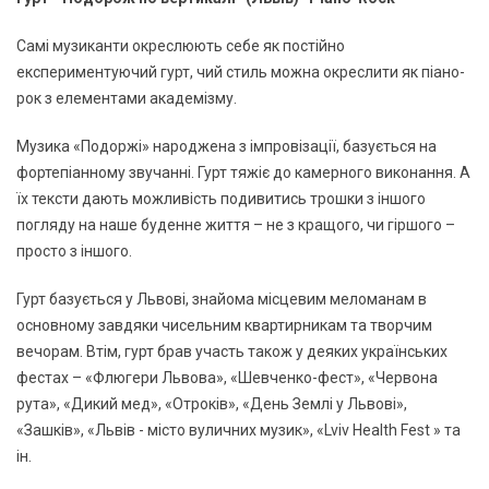
Самі музиканти окреслюють себе як постійно
експериментуючий гурт, чий стиль можна окреслити як піано-
рок з елементами академізму.
Музика «Подоржі» народжена з імпровізації, базується на
фортепіанному звучанні. Гурт тяжіє до камерного виконання. А
їх тексти дають можливість подивитись трошки з іншого
погляду на наше буденне життя – не з кращого, чи гіршого –
просто з іншого.
Гурт базується у Львові, знайома місцевим меломанам в
основному завдяки чисельним квартирникам та творчим
вечорам. Втім, гурт брав участь також у деяких українських
фестах – «Флюгери Львова», «Шевченко-фест», «Червона
рута», «Дикий мед», «Отроків», «День Землі у Львові»,
«Зашків», «Львів - місто вуличних музик», «Lviv Health Fest » та
ін.