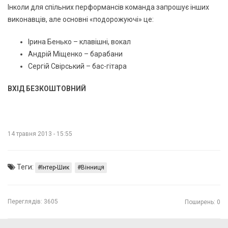
Інколи для спільних перформансів команда запрошує інших
виконавців, але основні «подорожуючі» це:
Ірина Бенько – клавішні, вокал
Андрій Міщенко – барабани
Сергій Свірський – бас-гітара
ВХІД БЕЗКОШТОВНИЙ
14 травня 2013 - 15:55
Теги:
Інтер-Шик
Вінниця
Переглядів:
3605
Поширень: 0