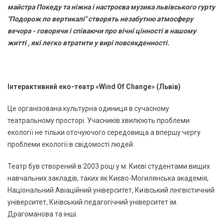
майстра Покеду та ніжна і настроєва музика львівського гурту
"Подорож по вертикалі" створять незабутню атмосферу
вечора - говорячи і співаючи про вічні цінності в нашому
житті , які легко втратити у вирі повсякденності.
Інтерактивний еко-театр «Wind Of Change» (Львів)
Це організована культурна одиниця в сучасному
театральному просторі. Учасників хвилюють проблеми
екології не тільки оточуючого середовища а впершу чергу
проблеми екології в свідомості людей.
Театр був створений в 2003 році у м. Києві студентами вищих
навчальних закладів, таких як Києво-Могилянська академія,
Національний Авіаційний університет, Київський лінгвістичний
університет, Київський педагогічний університет ім.
Драгоманова та інші.