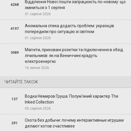
Відділення Нової пошти запрацюють по-новому: що
4268
зміниться з 1 серпня
01 серпня 2026
Аномальна спека додасть проблем: українців
4197
попередили про ситуацію зі світлом
01 серпня 2026
Магніти, приховані розетки та підключення в обхід
3989
лічильників: як на Вінниччині крадуть
електроенергію
16 липня 2026
ЧИТАЙТЕ ТАКОЖ
Водка Немиров Груша: Полум'яний характер The
137
Inked Collection
05 серпня 2026
Охота без добычи: почему интерактивные игрушки
291
делают котов счастливее