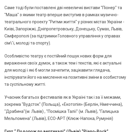
Саме тоді були поставлені дві невеличкі вистави "Піонер" та
"Маша" з якими театр вперше виступив в рамках музично-
театрального проекту "Ритми життя" у різних містах України -
Київі, Запоріжжі, Дніпропетровську, Донецьку, Сумах, Львів,
Сімферополі (за підтримки Головного управління у справах
сім\'ї, молоді та спорту).
Особливістю театру є постійний пошук нових форм для
вираження своїх думок, а також тем і текстів, які є актуальні
для молоді і які б могли зачепити, зацікавити глядача,
інспірувати його на мислення на позитивні зміни в особистому
та суспільному житті.
Учасник багатьох фестивалів як в Україні так і за її межами,
зокрема "Вудсток" (Польща), «Екотопія» (Берлін, Німеччина),
"Драбина"(м. Львів) , "Посмішка Талії" (м. Львів), "Галицька
Мельпомена".(Львів), EСО-AРТ (Kлюж-Напока, Румунія)
Гурт “ Подорож по вертикалі” (Львів) “Piano-Rock”