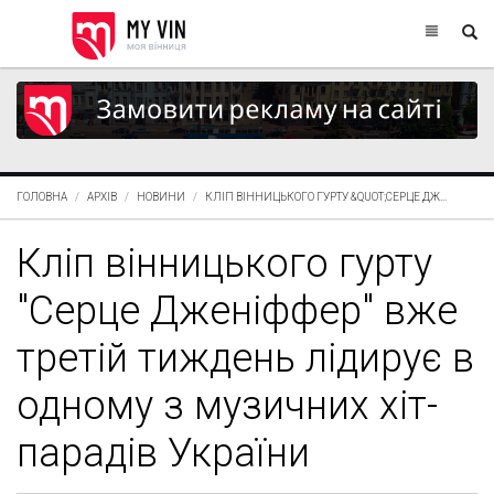
ГОЛОВНА
АРХІВ
НОВИНИ
КЛІП ВІННИЦЬКОГО ГУРТУ &QUOT;СЕРЦЕ ДЖ...
Кліп вінницького гурту
"Серце Дженіффер" вже
третій тиждень лідирує в
одному з музичних хіт-
парадів України