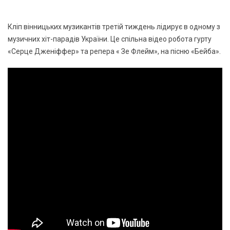
Кліп вінницьких музикантів третій тиждень лідирує в одному з
музичних хіт-парадів України. Це спільна відео робота гурту
«Серце Дженіффер» та репера « Зе Флейм», на пісню «Бейба».