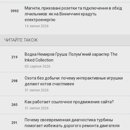
Магніти, приховані розетки та підключення в обхід
3992
лічильників: як на Вінниччині крадуть
електроенергію
16 липня 2026
ЧИТАЙТЕ ТАКОЖ
Водка Немиров Груша: Полум'яний характер The
219
Inked Collection
05 серпня 2026
Охота без добычи: почему интерактивные игрушки
298
делают котов счастливее
31 липня 2026
Как работает ссылочное продвижение сайта?
265
31 липня 2026
Почему своевременная диагностика турбины
291
помогает избежать дорогого ремонта двигателя