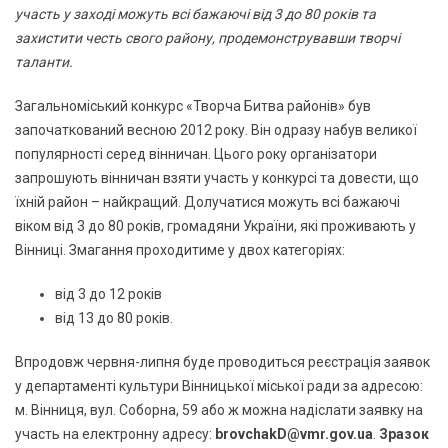
участь у заході можуть всі бажаючі від 3 до 80 років та
захистити честь свого району, продемонструвавши творчі
таланти.
Загальноміський конкурс «Творча Битва районів» був
започаткований весною 2012 року. Він одразу набув великої
популярності серед вінничан. Цього року організатори
запрошують вінничан взяти участь у конкурсі та довести, що
їхній район – найкращий. Долучатися можуть всі бажаючі
віком від 3 до 80 років, громадяни України, які проживають у
Вінниці. Змагання проходитиме у двох категоріях:
від 3 до 12 років
від 13 до 80 років.
Впродовж червня-липня буде проводиться реєстрація заявок
у департаменті культури Вінницької міської ради за адресою:
м. Вінниця, вул. Соборна, 59 або ж можна надіслати заявку на
участь на електронну адресу:
brovchakD@vmr.gov.ua
.
Зразок