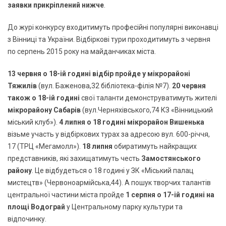
заявки
прикріплений нижче
.
До журі конкурсу входитимуть професійні популярні виконавці
з Вінниці та України. Відбіркові тури проходитимуть з червня
по серпень 2015 року на майданчиках міста.
13 червня о 18-ій годині відбір пройде у мікрорайоні
Тяжилів
(вул. Баженова,32 бібліотека-філія №7).
20 червня
також о 18-ій годині
свої таланти демонструватимуть жителі
мікрорайону Сабарів
(вул.Черняхівського,74 КЗ «Вінницький
міський клуб»).
4 липня о 18 годині мікрорайон Вишенька
візьме участь у відбіркових турах за адресою вул. 600-річчя,
17 (ТРЦ «Мегамолл»).
18 липня
обиратимуть найкращих
представників, які захищатимуть честь
Замостянського
району
. Це відбудеться о 18 годині у ЗК «Міський палац
мистецтв» (Червоноармійська,44). А пошук творчих талантів
центральної частини міста пройде
1 серпня о 17-ій годині на
площі Водограй
у Центральному парку культури та
відпочинку.