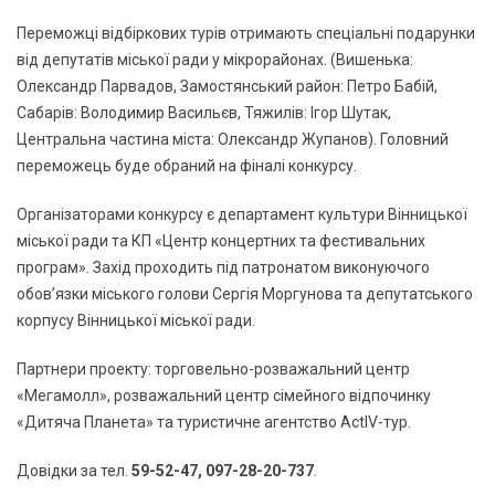
Переможці відбіркових турів отримають спеціальні подарунки
від депутатів міської ради у мікрорайонах. (Вишенька:
Олександр Парвадов, Замостянський район: Петро Бабій,
Сабарів: Володимир Васильєв, Тяжилів: Ігор Шутак,
Центральна частина міста: Олександр Жупанов). Головний
переможець буде обраний на фіналі конкурсу.
Організаторами конкурсу є департамент культури Вінницької
міської ради та КП «Центр концертних та фестивальних
програм». Захід проходить під патронатом виконуючого
обов’язки міського голови Сергія Моргунова та депутатського
корпусу Вінницької міської ради.
Партнери проекту: торговельно-розважальний центр
«Мегамолл», розважальний центр сімейного відпочинку
«Дитяча Планета» та туристичне агентство ActIV-тур.
Довідки за тел.
59-52-47, 097-28-20-737
.