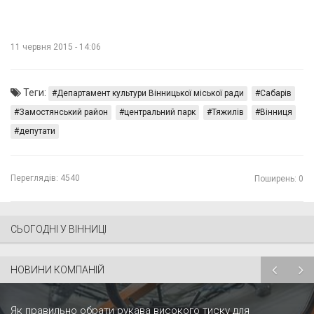
11 червня 2015 - 14:06
Теги:
Департамент культури Вінницької міської ради
Сабарів
Замостянський район
центральний парк
Тяжилів
Вінниця
депутати
Переглядів:
4540
Поширень: 0
СЬОГОДНІ У ВІННИЦІ
НОВИНИ КОМПАНІЙ
Як правильно обрати рукава високого тиску для