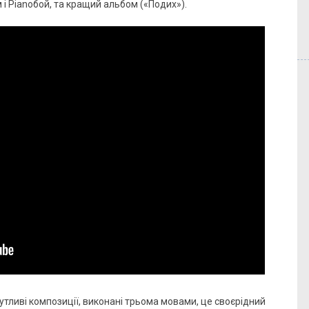
і Pianoбой, та кращий альбом («Подих»).
тливі композиції, виконані трьома мовами, це своєрідний