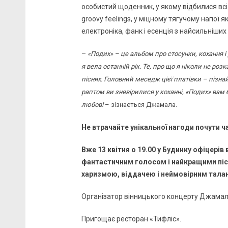
особистий щоденник, у якому відбилися всі
groovy feelings, у міцному тягучому напої 
електроніка, фанк і есенція з найсильніших 
–
«Подих» – це альбом про стосунки, кохання 
я вела останній рік. Те, про що я ніколи не роз
піснях. Головний меседж цієї платівки – пізнай
раптом ви зневірилися у коханні, «Подих» вам 
любов!
– зізнається Джамала.
Не втрачайте унікальної нагоди почути 
Вже 13 квітня о 19.00 у Будинку офіцерів
фантастичним голосом і найкращими пісн
харизмою, віддачею і неймовірним тала
Організатор вінницького концерту Джама
Пригощає ресторан «Тифліс».