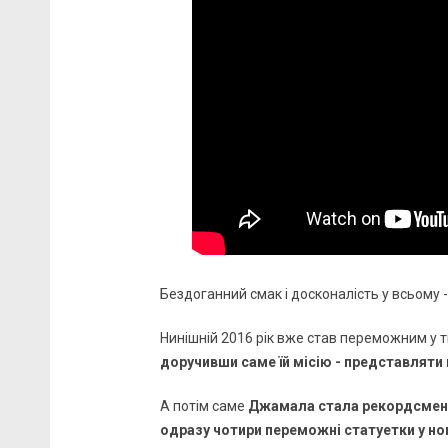
Бездоганний смак і досконалість у всьому 
Нинішній 2016 рік вже став переможним у 
доручивши саме їй місію - представляти 
А потім саме
Джамала стала рекордсменко
одразу чотири переможні статуетки у но