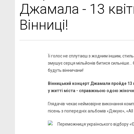
Джамала - 13 квіт
Вінниці!
Її голос не сплутаєш з жодним іншим, стиль 
змушує серця мільйонів битися сильніше…
будуть вінничани!
Вінницький концерт Джамали пройде 13 к
у житті міста - справжньою одою жіночн
Глядачів чекає неймовірне виконання комп
пісень з попередніх альбомів «Дякую», «All o