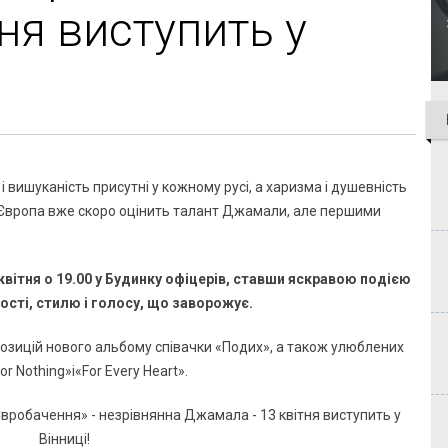
ня виступить у
і вишуканість присутні у кожному русі, а харизма і душевність
 Європа вже скоро оцінить талант Джамали, але першими
вітня о 19.00 у Будинку офіцерів, ставши яскравою подією
ості, стилю і голосу, що заворожує.
озицій нового альбому співачки «Подих», а також улюблених
r Nothing»і«For Every Heart».