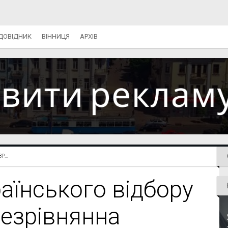
ДОВІДНИК
ВІННИЦЯ
АРХІВ
...
їнського відбору
незрівнянна