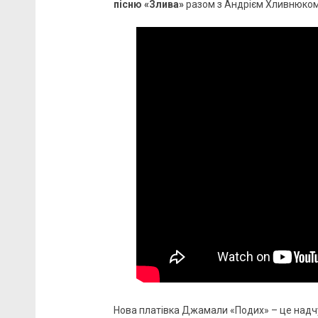
пісню «Злива»
разом з Андрієм Хливнюком 
Нова платівка Джамали «Подих» – це надчу