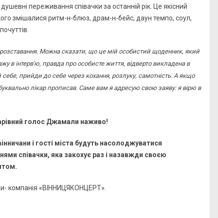
 душевні переживання співачки за останній рік. Це якісний
якого змішалися ритм-н-блюз, драм-н-бейс, даун темпо, соул,
почуттів.
і розставання. Можна сказати, що це мій особистий щоденник, який
кажу в інтерв'ю, правда про особисте життя, відверто викладена в
 себе, прийди до себе через кохання, розлуку, самотність. А якщо
буквально лікар прописав. Саме вам я адресую свою заяву: я вірю в
чарівний голос Джамали наживо!
 вінничани і гості міста будуть насолоджуватися
ями співачки, яка закохує раз і назавжди своєю
нтом.
ли- компанія «ВІННИЦЯКОНЦЕРТ».