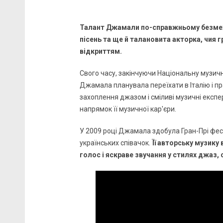
Талант Джамали по-справжньому безмежни
пісень та ще й талановита акторка, чия 
відкриттям.
Свого часу, закінчуючи Національну музич
Джамала планувала переїхати в Італію і пр
захоплення джазом і сміливі музичні експе
напрямок її музичної кар'єри.
У 2009 році Джамала здобула Гран-Прі фес
українських співачок.
Її авторську музику
голос і яскраве звучання у стилях джаз,