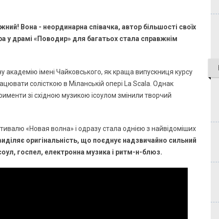
й! Вона - неординарна співачка, автор більшості своїх
гра у драмі «Поводир» для багатьох стала справжнім
ну академію імені Чайковського, як краща випускниця курсу
ацювати солісткою в Міланській опері La Scala. Однак
рименти зі східною музикою ісоулом змінили творчий
тивалю «Новая волна» і одразу стала однією з найвідоміших
 виділяє оригінальність, що поєднує надзвичайно сильний
 соул, госпел, електронна музика і ритм-н-блюз.