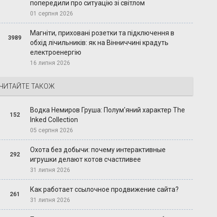
попередили про ситуацію зі світлом
01 серпня 2026
Магніти, приховані розетки та підключення в
3989
обхід лічильників: як на Вінниччині крадуть
електроенергію
16 липня 2026
ЧИТАЙТЕ ТАКОЖ
Водка Немиров Груша: Полум'яний характер The
152
Inked Collection
05 серпня 2026
Охота без добычи: почему интерактивные
292
игрушки делают котов счастливее
31 липня 2026
Как работает ссылочное продвижение сайта?
261
31 липня 2026