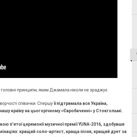
- головні принципи, яким Джамала ніколи не зраджує.
творчості співачки. Спершу
її підтримала вся Україна,
нашу країну на цьогорічному «Євробаченні» у Стокгольмі.
ю п’ятої церемонії музичної премії YUNA-2016, здобувши
мінаціях: кращий соло-артист, краща пісня, кращий дует за