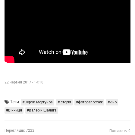
22 червня 2017 - 14:10
Теги:
Сергій Моргунов
історія
фоторепортаж
кіно
Вінниця
Валерій Шалига
Переглядів:
7222
Поширень: 0