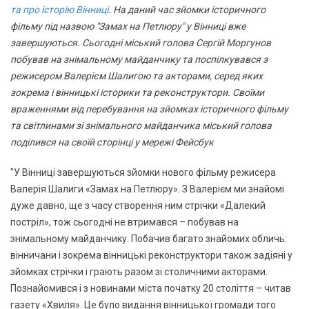
та про історію Вінниці
. На даний час зйомки історичного
фільму під назвою "Замах на Петлюру" у Вінниці вже
завершуються. Сьогодні міський голова Сергій Моргунов
побував на знімальному майданчику та поспілкувався з
режисером Валерієм Шалигою та акторами, серед яких
зокрема і вінницькі історики та реконструктори. Своїми
враженнями від перебування на зйомках історичного фільму
та світлинами зі знімального майданчика міський голова
поділився на своїй сторінці у мережі Фейсбук
"У Вінниці завершуються зйомки нового фільму режисера
Валерія Шалиги «Замах на Петлюру». З Валерієм ми знайомі
дуже давно, ще з часу створення ним стрічки «Далекий
постріл», тож сьогодні не втримався – побував на
знімальному майданчику. Побачив багато знайомих обличь:
вінничани і зокрема вінницькі реконструктори також задіяні у
зйомках стрічки і грають разом зі столичними акторами.
Познайомився і з новинами міста початку 20 століття – читав
газету «Хвиля». Це було видання вінницької громади того