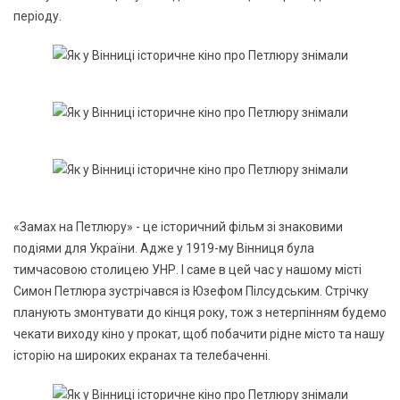
періоду.
«Замах на Петлюру» - це історичний фільм зі знаковими
подіями для України. Адже у 1919-му Вінниця була
тимчасовою столицею УНР. І саме в цей час у нашому місті
Симон Петлюра зустрічався із Юзефом Пілсудським. Стрічку
планують змонтувати до кінця року, тож з нетерпінням будемо
чекати виходу кіно у прокат, щоб побачити рідне місто та нашу
історію на широких екранах та телебаченні.