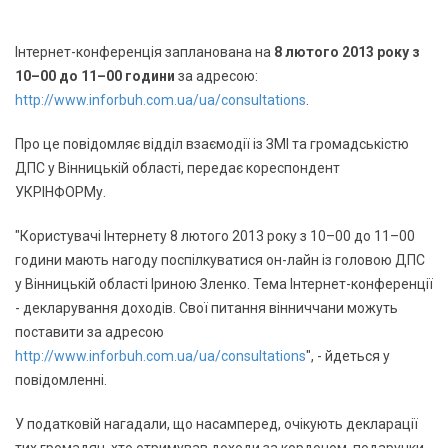
Інтернет-конференція запланована на
8 лютого 2013 року з
10–00 до 11–00 години
за адресою:
http://www.inforbuh.com.ua/ua/consultations
.
Про це повідомляє відділ взаємодії із ЗМІ та громадськістю
ДПС у Вінницькій області, передає кореспондент
УКРІНФОРМу.
"Користувачі Інтернету 8 лютого 2013 року з 10–00 до 11–00
години мають нагоду поспілкуватися он-лайн із головою ДПС
у Вінницькій області Іриною Зленко. Тема Інтернет-конференції
- декларування доходів. Свої питання вінниччани можуть
поставити за адресою
http://www.inforbuh.com.ua/ua/consultations
", - йдеться у
повідомленні.
У податковій нагадали, що насамперед, очікують декларації
тих громадян, хто отримував доходи за кордоном, подарунки