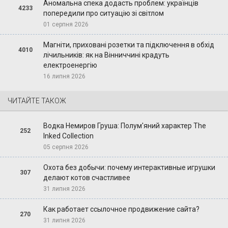
Аномальна спека додасть проблем: українців
4233
попередили про ситуацію зі світлом
01 серпня 2026
Магніти, приховані розетки та підключення в обхід
4010
лічильників: як на Вінниччині крадуть
електроенергію
16 липня 2026
ЧИТАЙТЕ ТАКОЖ
Водка Немиров Груша: Полум'яний характер The
252
Inked Collection
05 серпня 2026
Охота без добычи: почему интерактивные игрушки
307
делают котов счастливее
31 липня 2026
Как работает ссылочное продвижение сайта?
270
31 липня 2026