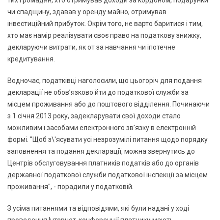
чи спадщину, здавав у оренду майно, отримував
інвестиційний прибуток. Окрім того, не варто баритися і тим,
хто має намір реалізувати своє право на податкову знижку,
декларуючи витрати, як от за навчання чи іпотечне
кредитування.
Водночас, податківці наголосили, що цьогоріч для подання
декларації не обов’язково йти до податкової служби за
місцем проживання або до поштового відділення. Починаючи
з 1 січня 2013 року, задекларувати свої доходи стало
можливим і засобами електронного зв’язку в електронній
формі. "Щоб з\'ясувати усі незрозумілі питання щодо порядку
заповнення та подання декларації, можна звернутись до
Центрів обслуговування платників податків або до органів
державної податкової служби податкової інспекції за місцем
проживання", - порадили у податковій.
З усіма питаннями та відповідями, які були надані у ході
проведення Інтернет-конференції платники мають