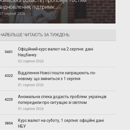
Київська область) пропонує гостям
відновлення, підтримк...
07 серпня 2026
НАЙБІЛЬШЕ ЧИТАЮТЬ ЗА ТИЖДЕНЬ
Офіційний курс валют на 2 серпня: дані
5401
Нацбанку
02 серпня 2026
Відділення Нової пошти запрацюють по-
4322
новому: що зміниться з 1 серпня
01 серпня 2026
Аномальна спека додасть проблем: українців
4225
попередили про ситуацію зі світлом
01 серпня 2026
Курс валют на суботу, 1 серпня: офіційні дані
3854
НБУ