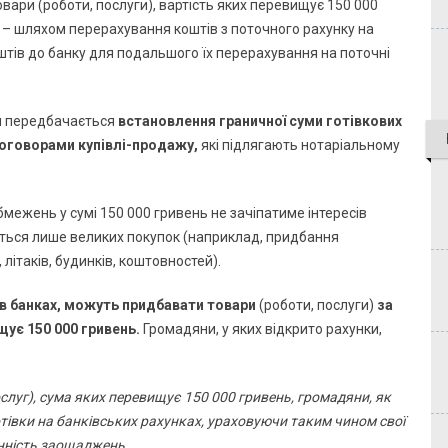
ари (роботи, послуги), вартість яких перевищує 150 000
о – шляхом перерахування коштів з поточного рахунку на
тів до банку для подальшого їх перерахування на поточні
и передбачається
встановлення граничної суми готівкових
договорами купівлі-продажу,
які підлягають нотаріальному
бмежень у сумі 150 000 гривень не зачіпатиме інтересів
еться лише великих покупок (наприклад, придбання
літаків, будинків, коштовностей).
и в банках, можуть придбавати товари
(роботи, послуги)
за
щує 150 000 гривень.
Громадяни, у яких відкрито рахунки,
ослуг), сума яких перевищує 150 000 гривень, громадяни, як
тівки на банківських рахунках, ураховуючи таким чином свої
онність заощаджень.