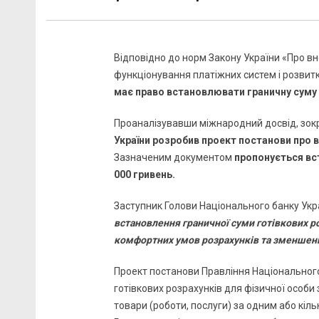
Відповідно до норм Закону України «Про вн
функціонування платіжних систем і розвитк
має право встановлювати граничну суму 
Проаналізувавши міжнародний досвід, зокр
України розробив проект постанови про 
Зазначеним документом
пропонується вст
000 гривень.
Заступник Голови Національного банку Ук
встановлення граничнoї суми готівкових ро
комфортних умов розрахунків та зменшенн
Проект постанови Правління Національног
готівкових розрахунків для фізичної особи
товари (роботи, послуги) за одним або кіл