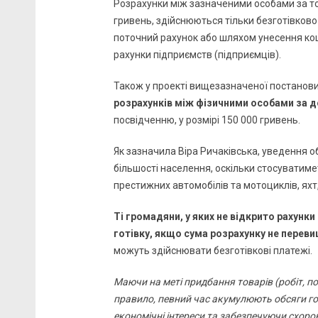
Розрахунки між зазначеними особами за тов
гривень, здійснюються тільки безготівков
поточний рахунок або шляхом унесення кош
рахунки підприємств (підприємців).
Також у проекті вищезазначеної постанов
розрахунків між фізичними особами за 
посвідченню, у розмірі 150 000 гривень.
Як зазначила Віра Ричаківська, уведення о
більшості населення, оскільки стосуватим
престижних автомобілів та мотоциклів, яхт, 
Ті громадяни, у яких не відкрито рахунк
готівку, якщо сума розрахунку не переви
можуть здійснювати безготівкові платежі.
Маючи на меті придбання товарів (робіт, п
правило, певний час акумулюють обсяги го
економічні інтереси та забезпечуючи схор