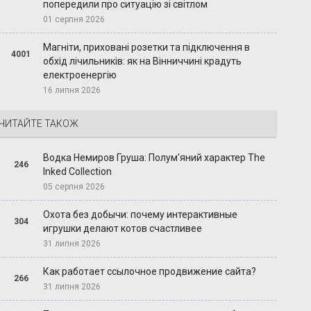
попередили про ситуацію зі світлом
01 серпня 2026
Магніти, приховані розетки та підключення в
4001
обхід лічильників: як на Вінниччині крадуть
електроенергію
16 липня 2026
ЧИТАЙТЕ ТАКОЖ
Водка Немиров Груша: Полум'яний характер The
246
Inked Collection
05 серпня 2026
Охота без добычи: почему интерактивные
304
игрушки делают котов счастливее
31 липня 2026
Как работает ссылочное продвижение сайта?
266
31 липня 2026