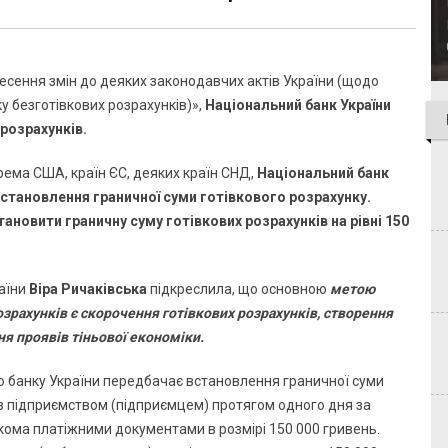
есення змін до деяких законодавчих актів України (щодо
у безготівкових розрахунків)»,
Національний банк України
розрахунків.
ема США, країн ЄС, деяких країн СНД,
Національний банк
встановлення граничної суми готівкового розрахунку.
ановити граничну суму готівкових розрахунків на рівні 150
раїни
Віра Ричаківська
підкреслила, що основною
метою
зрахунків є скорочення готівкових розрахунків, створення
я проявів тіньової економіки.
о банку України передбачає встановлення граничної суми
 з підприємством (підприємцем) протягом одного дня за
ькома платіжними документами в розмірі 150 000 гривень.