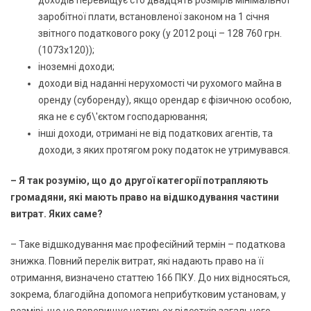
заробітної плати, встановленої законом на 1 січня
звітного податкового року (у 2012 році – 128 760 грн.
(1073х120));
іноземні доходи;
доходи від наданні нерухомості чи рухомого майна в
оренду (суборенду), якщо орендар є фізичною особою,
яка не є суб\'єктом господарювання;
інші доходи, отримані не від податкових агентів, та
доходи, з яких протягом року податок не утримувався.
– Я так розумію, що до другої категорії потрапляють
громадяни, які мають право на відшкодування частини
витрат. Яких саме?
– Таке відшкодування має професійний термін – податкова
знижка. Повний перелік витрат, які надають право на її
отримання, визначено статтею 166 ПКУ. До них відносяться,
зокрема, благодійна допомога неприбутковим установам, у
розмірі, що не перевищує чотирьох відсотків загального