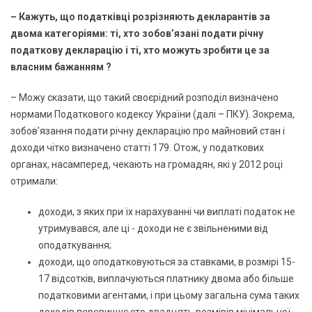
– Кажуть, що податківці розрізняють декларантів за
двома категоріями: ті, хто зобов’язані подати річну
податкову декларацію і ті, хто можуть зробити це за
власним бажанням ?
– Можу сказати, що такий своєрідний розподіл визначено
нормами Податкового кодексу України (далі – ПКУ). Зокрема,
зобов’язання подати річну декларацію про майновий стан і
доходи чітко визначено статті 179. Отож, у податкових
органах, насамперед, чекають на громадян, які у 2012 році
отримали:
доходи, з яких при їх нарахуванні чи виплаті податок не
утримувався, але ці - доходи не є звільненими від
оподаткування;
доходи, що оподатковуються за ставками, в розмірі 15-
17 відсотків, виплачуються платнику двома або більше
податковими агентами, і при цьому загальна сума таких
доходів перевищує сто двадцять розмірів мінімальної