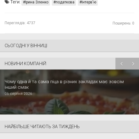
Теги:
Ірина Зленко
податкова
Інтерв'ю
Переглядів:
4737
Поширень: 0
СЬОГОДНІ У ВІННИЦІ
НОВИНИ КОМПАНІЙ
Чому одна й та сама піца в різних закладах має зовсім
інший смак
06 серпня 2026
НАЙБІЛЬШЕ ЧИТАЮТЬ ЗА ТИЖДЕНЬ