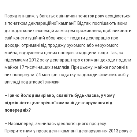
Поряд із іншим, у багатьох вінничан початок року асоціюється
з початком деклараційної кампанії. Відтак, поспішають вони
до податкових інспекцій за місцем проживання, щоб виконати
свій конституційний обов’язок – подати декларацію про
доходи, отримані від продажу рухомого або нерухомого
майна, відчуження цінних паперів, спадщини тощо. Так, за
підсумками 2012 року декларації про отримані доходи подали
майже 17 тисяч наших земляків. При цьому, майже половні з
них повернули 7,4 млн.грн. податку на доходи фізичних осіб у
вигляді податкової знижки.
– Ірино Володимирівно, скажіть будь-ласка, у чому
відмінність цьогорічної кампанії декларування від
попередніх?
– Насамперед, змінилась ідеологія цього процесу.
Пріоритетним у проведенні кампанії декларування 2013 року є