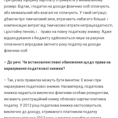
розмірі. Відтак, і податок на доходи фізичних осіб сплачують
або мінімальний або взагалі не сплачують. У такій ситуації,
дбаючи про тимчасовий зиск, втрачають набагато більше: і
компенсацію витрат від тимчасової втрати непрацездатності,
і достойну пенсію, і … право на повну податкову знижку. Адже
відшкодування з бюджету здійснюється лише за рахунок
сплаченого впродовж звітного року податку на доходи
фізичних осіб.
– До речі. Чи встановлені певні обмеження щодо права на
нарахування податкової знижки?
– Так, у всіх правилах можуть бути винятки. Є вони і при
нарахуванні податкової знижки. Насамперед, податкова
знижка надається виключно фізичним особам-резидентам,
які мають реєстраційний номер облікової картки платника
податку. У 2013 році податкова знижка застосовується,
виключно до доходу, отриманого платником податку
протягом звітного 2012 року, у вигляді заробітної плати,