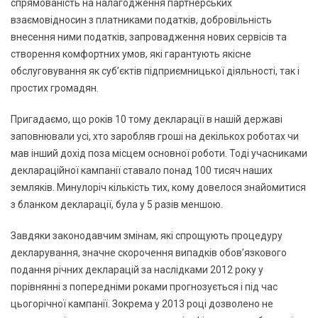
спрямованість на налагодження партнерських
взаємовідносин з платниками податків, добровільність
внесення ними податків, запровадження нових сервісів та
створення комфортних умов, які гарантують якісне
обслуговування як суб’єктів підприємницької діяльності, так і
простих громадян.
Пригадаємо, що років 10 тому декларації в нашій державі
заповнювали усі, хто заробляв гроші на декількох роботах чи
мав інший дохід поза місцем основної роботи. Тоді учасниками
деклараційної кампанії ставало понад 100 тисяч наших
земляків. Минулоріч кількість тих, кому довелося знайомитися
з бланком декларації, була у 5 разів меншою.
Завдяки законодавчим змінам, які спрощують процедуру
декларування, значне скорочення випадків обов’язкового
подання річних декларацій за наслідками 2012 року у
порівнянні з попередніми роками прогнозується і під час
цьогорічної кампанії. Зокрема у 2013 році дозволено не