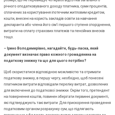
річного оподатковуваного доходу платника, суми процентів,
сплачених за користування іпотечним житловим кредитом,
кошти, внесені на користь закладів освіти за навчання
декларанта або члена його сім’ї першого ступеня споріднення,
витрати на сплату страхових платежів та пенсійних внесків
тощо.
– Ірино Володимирівно, нагадайте, будь-ласка, який
документ визначає право кожного громадянина на
податкову знижку та що для цього потрібно?
Щоб скористатися відповідною можливістю та отримати
податкову знижку, в першу чергу, необхідно, щоб понесені
платником витрати відповідали переліку витрат, дозволених
для включення до податкової знижки. Окрім того, претендент
на повернення коштів, повинен зберігати первинні документі,
які підтверджують такі витрати. Для прискорення проведення
податковим органом розрахунку сум, що підлягають
поверненню з бюджету, рекомендуємо одразу надавати до