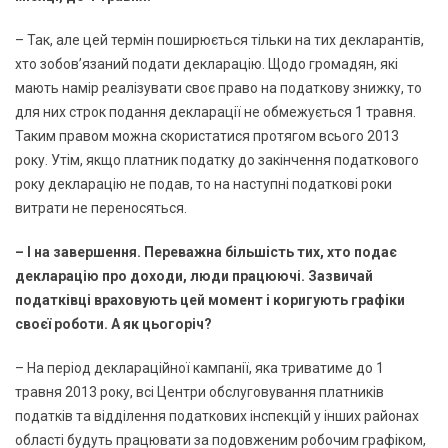
– Так, але цей термін поширюється тільки на тих декларантів,
хто зобов’язаний подати декларацію. Щодо громадян, які
мають намір реалізувати своє право на податкову знижку, то
для них строк подання декларації не обмежується 1 травня.
Таким правом можна скористатися протягом всього 2013
року. Утім, якщо платник податку до закінчення податкового
року декларацію не подав, то на наступні податкові роки
витрати не переносяться.
– І на завершення. Переважна більшість тих, хто подає
декларацію про доходи, люди працюючі. Зазвичай
податківці враховують цей момент і коригують графіки
своєї роботи. А як цьогоріч?
– На період деклараційної кампанії, яка триватиме до 1
травня 2013 року, всі Центри обслуговування платників
податків та відділення податкових інспекцій у інших районах
області будуть працювати за подовженим робочим графіком,