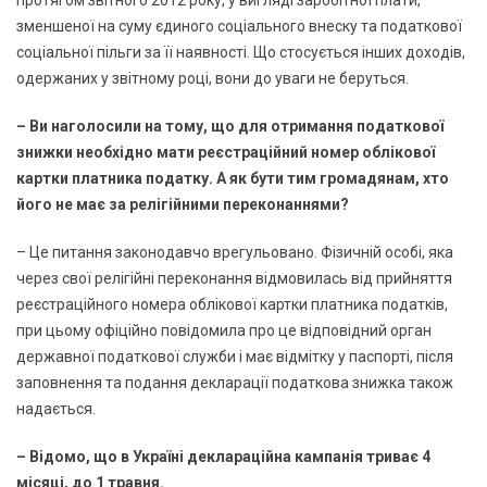
зменшеної на суму єдиного соціального внеску та податкової
соціальної пільги за її наявності. Що стосується інших доходів,
одержаних у звітному році, вони до уваги не беруться.
– Ви наголосили на тому, що для отримання податкової
знижки необхідно мати реєстраційний номер облікової
картки платника податку. А як бути тим громадянам, хто
його не має за релігійними переконаннями?
– Це питання законодавчо врегульовано. Фізичній особі, яка
через свої релігійні переконання відмовилась від прийняття
реєстраційного номера облікової картки платника податків,
при цьому офіційно повідомила про це відповідний орган
державної податкової служби і має відмітку у паспорті, після
заповнення та подання декларації податкова знижка також
надається.
– Відомо, що в Україні деклараційна кампанія триває 4
місяці, до 1 травня.