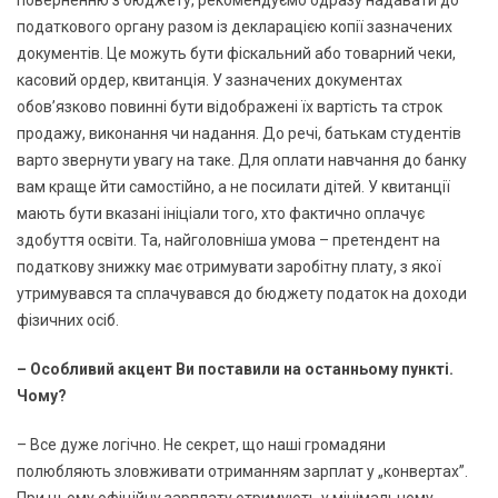
податкового органу разом із декларацією копії зазначених
документів. Це можуть бути фіскальний або товарний чеки,
касовий ордер, квитанція. У зазначених документах
обов’язково повинні бути відображені їх вартість та строк
продажу, виконання чи надання. До речі, батькам студентів
варто звернути увагу на таке. Для оплати навчання до банку
вам краще йти самостійно, а не посилати дітей. У квитанції
мають бути вказані ініціали того, хто фактично оплачує
здобуття освіти. Та, найголовніша умова – претендент на
податкову знижку має отримувати заробітну плату, з якої
утримувався та сплачувався до бюджету податок на доходи
фізичних осіб.
– Особливий акцент Ви поставили на останньому пункті.
Чому?
– Все дуже логічно. Не секрет, що наші громадяни
полюбляють зловживати отриманням зарплат у „конвертах”.
При цьому офіційну зарплату отримують у мінімальному