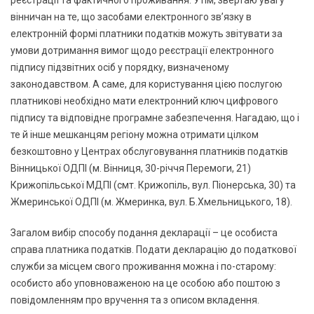
вінничан на те, що засобами електронного зв’язку в
електронній формі платники податків можуть звітувати за
умови дотримання вимог щодо реєстрації електронного
підпису підзвітних осіб у порядку, визначеному
законодавством. А саме, для користування цією послугою
платникові необхідно мати електронний ключ цифрового
підпису та відповідне програмне забезпечення. Нагадаю, що і
те й інше мешканцям регіону можна отримати цілком
безкоштовно у Центрах обслуговування платників податків
Вінницької ОДПІ (м. Вінниця, 30-річчя Перемоги, 21)
Крижопільської МДПІ (смт. Крижопіль, вул. Піонерська, 30) та
Жмеринської ОДПІ (м. Жмеринка, вул. Б.Хмельницького, 18).
Загалом вибір способу подання декларації – це особиста
справа платника податків. Подати декларацію до податкової
служби за місцем свого проживання можна і по-старому:
особисто або уповноваженою на це особою або поштою з
повідомленням про вручення та з описом вкладення.