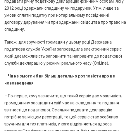
подавати річну податкову декларацію фізичним особам, які у
2012 році одержали спадщину чи подарунок. Утім, лише за
умови сплати податку при нотаріальному посвідченні
договору дарування чи при одержанні свідоцтва про право на
спадщину.
Також, для зручності громадян у цьому році Державна
податкова служба України запровадила електронний сервіс,
який дає можливість заповнити та направити до податкової
служби декларацію у режимі реального часу (ОnLine).
– Чи не змогли б ви більш детально розповісти про це
нововведення
.
– По-перше, хочу зазначити, що такий сервіс дає можливість
громадянину заощадити свій час на складання та подання
звітності до податкової. Оскільки подавати декларацію
потрібно за місцем реєстрації, то цей сервіс стає особливо
зручним для тих платників, у кого відрізняється адреса
реєстрації та фактичного проживання. Утім, звертаю увагу