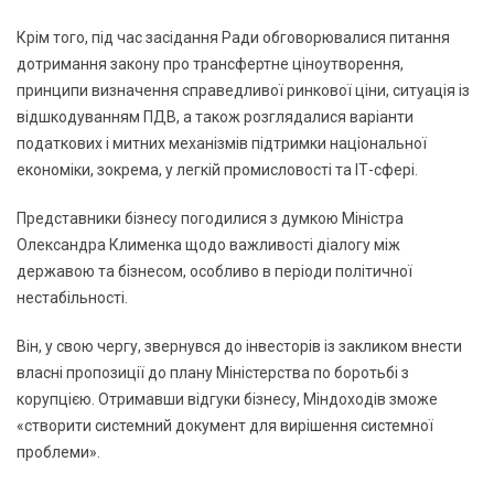
Крім того, під час засідання Ради обговорювалися питання
дотримання закону про трансфертне ціноутворення,
принципи визначення справедливої ринкової ціни, ситуація із
відшкодуванням ПДВ, а також розглядалися варіанти
податкових і митних механізмів підтримки національної
економіки, зокрема, у легкій промисловості та ІТ-сфері.
Представники бізнесу погодилися з думкою Міністра
Олександра Клименка щодо важливості діалогу між
державою та бізнесом, особливо в періоди політичної
нестабільності.
Він, у свою чергу, звернувся до інвесторів із закликом внести
власні пропозиції до плану Міністерства по боротьбі з
корупцією. Отримавши відгуки бізнесу, Міндоходів зможе
«створити системний документ для вирішення системної
проблеми».