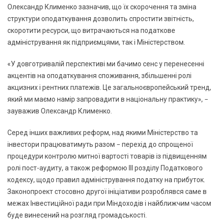
Олександр Клименко зазначив, що їх скорочення та зміна
структури оподаткування дозволить спростити звітність,
скоротити ресурси, що витрачаються на податкове
адміністрування як підприємцями, так і Міністерством.
«У довготривалій перспективі ми бачимо сенс у перенесенні
акцентів на оподаткування споживання, збільшенні ролі
акцизних і рентних платежів. Це загальноєвропейський тренд,
який ми маємо намір запровадити в національну практику», −
зауважив Олександр Клименко.
Серед інших важливих реформ, над якими Міністерство та
інвестори працюватимуть разом − перехід до спрощеної
процедури контролю митної вартості товарів із підвищенням
ролі пост-аудиту, а також реформою III розділу Податкового
кодексу, щодо правил адміністрування податку на прибуток.
Законопроект стосовно другої ініціативи розроблявся саме в
межах Інвестиційної ради при Міндоходів і найближчим часом
буде винесений на розгляд громадськості.