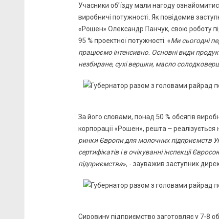
Учасники об’їзду мали нагоду ознайомитис
виробничі потужності. Як повідомив засту
«Рошен» Олександр Панчук, свою роботу пі
95 % проектної потужності. «
Ми сьогодні пе
працюємо інтенсивно. Основні види продукт
незбиране, сухі вершки, масло солодковер
За його словами, понад 50 % обсягів виро
корпорації «Рошен», решта – реалізується н
ринки Європи для молочних підприємств Укр
сертифікатів і в очікуванні інспекції Євро
підприємства
», - зауважив заступник дир
Сировину підприємство заготовляє у 7-8 о