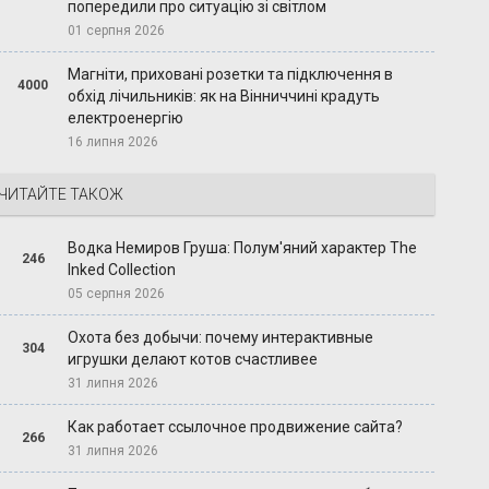
попередили про ситуацію зі світлом
01 серпня 2026
Магніти, приховані розетки та підключення в
4000
обхід лічильників: як на Вінниччині крадуть
електроенергію
16 липня 2026
ЧИТАЙТЕ ТАКОЖ
Водка Немиров Груша: Полум'яний характер The
246
Inked Collection
05 серпня 2026
Охота без добычи: почему интерактивные
304
игрушки делают котов счастливее
31 липня 2026
Как работает ссылочное продвижение сайта?
266
31 липня 2026