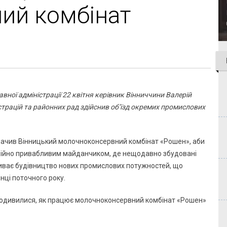
ий комбінат
вної адміністрації 22 квітня керівник Вінниччини Валерій
трацій та районних рад здійснив об’їзд окремих промислових
ачив Вінницький молочноконсервний комбінат «Рошен», аби
иційно привабливим майданчиком, де нещодавно збудовані
иває будівництво нових промислових потужностей, що
нці поточного року.