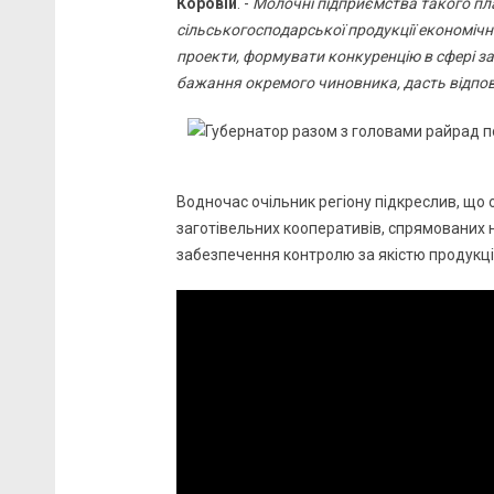
Коровій
. -
Молочні підприємства такого пл
сільськогосподарської продукції економічн
проекти, формувати конкуренцію в сфері заго
бажання окремого чиновника, дасть відпов
Водночас очільник регіону підкреслив, щ
заготівельних кооперативів, спрямованих н
забезпечення контролю за якістю продукції