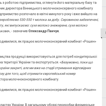
ь з роботою підприємства, оглянути його матеріальну базу та
пник директора Вінницького молочноконсервного комбінату
дприємство розпочало в квітні минулого року і вже вийшло на
реробляємо 530-550 т молока за добу. Сировиною забезпечені,
у, які випускаємо: сухе молоко знежирене, сухе молоко
шкове
», - зазначив
Олександр Панчук
.
бництва продукції використовується для потреб кондитерської
а території України та експортується. «
Безумовно, поки що
аїни закриті, але ми вже на стадії отримання відповідних
союзу для того, щоб отримати європейський номер
ектора молочноконсервного комбінату.
бластях України. В загальному обсязі переробки фермерське