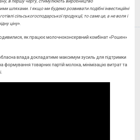
ану, в першу чергу, стимулюють виробництво
ими шляхами. І якщо ми будемо розвивати подібні інвестиційні
тівлі сільськогосподарської продукції, то саме це, а не воля і
ідну ціну
».
о обласна влада докладатиме максимум зусиль для підтримки
а формування товарних партій молока, мінімізацію витрат та
.