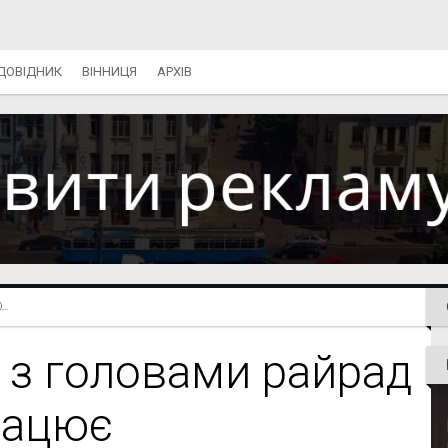
ДОВІДНИК
ВІННИЦЯ
АРХІВ
..
 з головами райрад
рацює