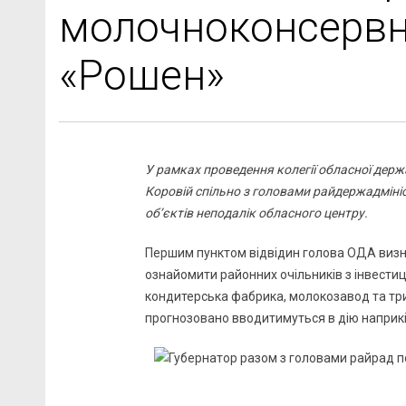
молочноконсервн
«Рошен»
У рамках проведення колегії обласної держа
Коровій спільно з головами райдержадмініс
об’єктів неподалік обласного центру.
Першим пунктом відвідин голова ОДА визн
ознайомити районних очільників з інвест
кондитерська фабрика, молокозавод та тр
прогнозовано вводитимуться в дію наприкі