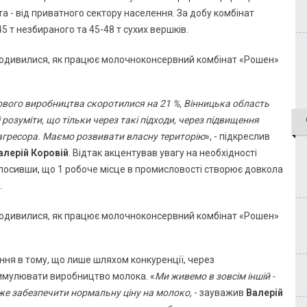
а - від приватного сектору населення. За добу комбінат
5 т незбираного та 45-48 т сухих вершків.
лового виробництва скоротилися на 21 %, Вінницька область
 розуміти, що тільки через такі підходи, через підвищення
агресора. Маємо розвивати власну територію
», - підкреслив
алерій Коровій
. Відтак акцентував увагу на необхідності
лосивши, що 1 робоче місце в промисловості створює довкола
.
ння в тому, що лише шляхом конкуренції, через
имулювати виробництво молока. «
Ми живемо в зовсім іншій -
оже забезпечити нормальну ціну на молоко,
- зауважив
Валерій