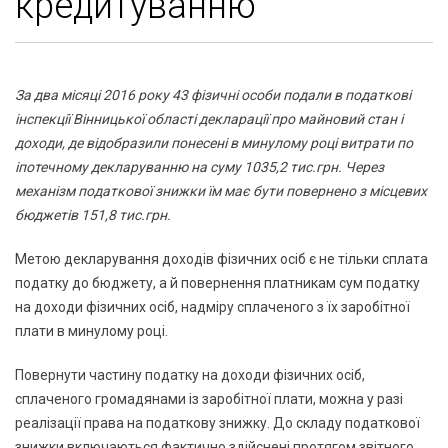
кредитуванню
За два місяці 2016 року 43 фізичні особи подали в податкові
інспекції Вінницької області декларації про майновий стан і
доходи, де відобразили понесені в минулому році витрати по
іпотечному декларуванню на суму 1035,2 тис.грн. Через
механізм податкової знижки їм має бути повернено з місцевих
бюджетів 151,8 тис.грн.
Метою декларування доходів фізичних осіб є не тільки сплата
податку до бюджету, а й повернення платникам сум податку
на доходи фізичних осіб, надміру сплаченого з їх заробітної
плати в минулому році.
Повернути частину податку на доходи фізичних осіб,
сплаченого громадянами із заробітної плати, можна у разі
реалізації права на податкову знижку. До складу податкової
знижки включаються фактично здійснені протягом звітного