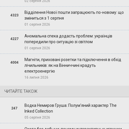
02 серпня 2026
Відділення Нової пошти запрацюють по-новому: що
4323
зміниться з 1 серпня
01 серпня 2026
Аномальна спека додасть проблем: українців
4227
попередили про ситуацію зі світлом
01 серпня 2026
Магніти, приховані розетки та підключення в обхід
4004
лічильників: як на Вінниччині крадуть
електроенергію
16 липня 2026
ЧИТАЙТЕ ТАКОЖ
Водка Немиров Груша: Полум'яний характер The
247
Inked Collection
05 серпня 2026
Охота без добычи: почему интерактивные игрушки