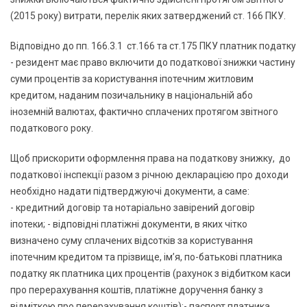
(2015 року) витрати, перелік яких затверджений ст. 166 ПКУ.
Відповідно до пп. 166.3.1 ст.166 та ст.175 ПКУ платник податку
- резидент має право включити до податкової знижки частину
суми процентів за користування іпотечним житловим
кредитом, наданим позичальнику в національній або
іноземній валютах, фактично сплачених протягом звітного
податкового року.
Щоб прискорити оформлення права на податкову знижку, до
податкової інспекції разом з річною декларацією про доходи
необхідно надати підтверджуючі документи, а саме:
- кредитний договір та нотаріально завірений договір
іпотеки; - відповідні платіжні документи, в яких чітко
визначено суму сплачених відсотків за користування
іпотечним кредитом та прізвище, ім’я, по-батькові платника
податку як платника цих процентів (рахунок з відбитком каси
про перерахування коштів, платіжне доручення банку з
відміткою про перерахування коштів);- паспорт платника