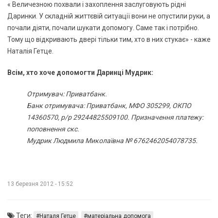
« Величезною похвали і захоплення заслуговують рідні
Даринки. У складній життєвій ситуації вони не опустили руки, а
почали діяти, почали шукати допомогу. Саме так і потрібно.
Тому що відкривають двері тільки тим, хто в них стукає» - каже
Наталія Гетце.
Всім, хто хоче допомогти Даринці Мудрик:
Отримувач: Приватбанк.
Банк отримувача: Приватбанк, МФО 305299, ОКПО
14360570, р/р 29244825509100. Призначення платежу:
поповнення скс.
Мудрик Людмила Миколаївна № 6762462054078735.
13 березня 2012 - 15:52
Теги:
Наталя Гетце
матеріальна допомога