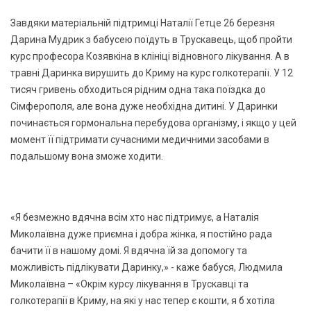
Завдяки матеріальній підтримці Наталії Гетце 26 березня
Дарина Мудрик з бабусею поїдуть в Трускавець, щоб пройти
курс професора Козявкіна в клініці відновного лікування. А в
травні Даринка вирушить до Криму на курс голкотерапії. У 12
тисяч гривень обходиться рідним одна така поїздка до
Сімферополя, але вона дуже необхідна дитині. У Даринки
починається гормональна перебудова організму, і якщо у цей
момент її підтримати сучасними медичними засобами в
подальшому вона зможе ходити.
«Я безмежно вдячна всім хто нас підтримує, а Наталія
Миколаївна дуже приємна і добра жінка, я постійно рада
бачити її в нашому домі. Я вдячна їй за допомогу та
можливість підлікувати Даринку,» - каже бабуся, Людмила
Миколаївна – «Окрім курсу лікування в Трускавці та
голкотерапії в Криму, на які у нас тепер є кошти, я б хотіла