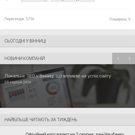
Переглядів:
5756
Поширень: 0
СЬОГОДНІ У ВІННИЦІ
НОВИНИ КОМПАНІЙ
Локальне SEO у Вінниці: що впливає на успіх сайту
09 серпня 2026
НАЙБІЛЬШЕ ЧИТАЮТЬ ЗА ТИЖДЕНЬ
Офіційний курс валют на 2 серпня: дані Нацбанку