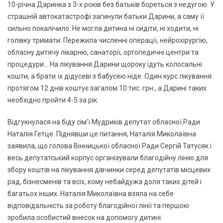
10-річна Даринка з 3-х років без батьків бореться з недугою. У
страшній автокатастрофі загинули батьки Дарини, а саму її
сильно покалічило. Не могла дитина ні сидіти, ні ходити, ні
голівку тримати. Пережила численні операції, нейрохірургію,
обласну дитячу лікарню, санаторії, ортопедичні центри та
процедури... На лікування Дарини щороку ідуть колосальні
кошти, а брати їх дідусеві з бабусею ніде. Один курс лікування
протягом 12 днів коштує загалом 10 тис. грн., а Дарині таких
необхідно пройти 4-5 за рік.
Відгукнулася на біду сім’ї Мудриків депутат обласної Ради
Наталія Гетце. Піднявши це питання, Наталія Миколаївна
заявила, що голова Вінницької обласної Ради Сергій Татусяк і
весь депутатський корпус організували благодійну лінію для
збору коштів на лікування дівчинки серед депутатів місцевих
рад, бізнесменів та всіх, кому небайдужа доля таких дітей і
багатьох інших. Наталія Миколаївна взяла на себе
відповідальність за роботу благодійної лінії та першою
зробила особистий внесок на допомогу дитині.