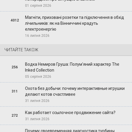
01 серпня 2026
Магніти, приховані розетки та підключення в обхід
4012
лічильників: як на Вінниччині крадуть
електроенергію
16 липня 2026
ЧИТАЙТЕ ТАКОЖ
Водка Немиров Груша: Полум'яний характер The
256
Inked Collection
05 серпня 2026
Охота без добычи: почему интерактивные игрушки
311
делают котов счастливее
31 липня 2026
Как работает ссылочное продвижение сайта?
272
31 липня 2026
Почему своевременная диагностика турбины