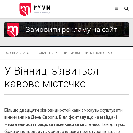
ГОЛОВНА
АРХІВ
НОВИНИ
У ВІННИЦІ З&#039;ЯВИТЬСЯ КАВОВЕ МІСТ...
У Вінниці з'явиться
кавове містечко
Більше двадцяти різновидностей кави зможуть скуштувати
вінничани на День Європи.
Біля фонтану що на майдані
Незалежності працюватиме кавове містечко.
Там для усіх
бажаючих проведуть майстер класи з приготування цього