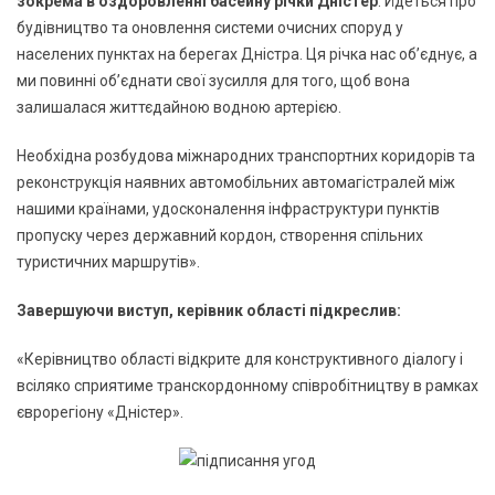
зокрема в оздоровленні басейну річки Дністер
. Йдеться про
будівництво та оновлення системи очисних споруд у
населених пунктах на берегах Дністра. Ця річка нас об’єднує, а
ми повинні об’єднати свої зусилля для того, щоб вона
залишалася життєдайною водною артерією.
Необхідна розбудова міжнародних транспортних коридорів та
реконструкція наявних автомобільних автомагістралей між
нашими країнами, удосконалення інфраструктури пунктів
пропуску через державний кордон, створення спільних
туристичних маршрутів».
Завершуючи виступ, керівник області підкреслив:
«Керівництво області відкрите для конструктивного діалогу і
всіляко сприятиме транскордонному співробітництву в рамках
єврорегіону «Дністер».