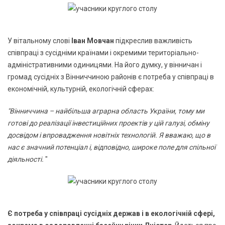
У вітальному слові
Іван Мовчан
підкреслив важливість
співпраці з сусідніми країнами і окремими територіально-
адміністративними одиницями. На його думку, у вінничан і
громад сусідніх з Вінниччиною районів є потреба у співпраці в
економічній, культурній, екологічній сферах:
"Вінниччина – найбільша аграрна область України, тому ми
готові до реалізації інвестиційних проектів у цій галузі, обміну
досвідом і впровадження новітніх технологій. Я вважаю, що в
нас є значний потенціал і, відповідно, широке поле для спільної
діяльності.
"
Є
потреба у співпраці сусідніх держав і в екологічній сфері,