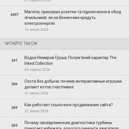
01 серпня 2026
Магніти, приховані розетки та підключення в обхід
4007
лічильників: як на Вінниччині крадуть
електроенергію
16 липня 2026
ЧИТАЙТЕ ТАКОЖ
Водка Немиров Груша: Полум'яний характер The
247
Inked Collection
05 серпня 2026
Охота без добычи: почему интерактивные игрушки
306
делают котов счастливее
31 липня 2026
Как работает ссылочное продвижение сайта?
269
31 липня 2026
Почему своевременная диагностика турбины
303
помогает избежать дорогого ремонта двигателя