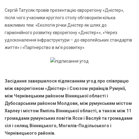
Сергій Татусяк провів презентацію єврорегіону «Дністер»,
після чого учасники круглого столу обговорили кілька
важливих тем: «Екологія річки Дністер як шлях до
гармонійного розвитку єврорегіону «Дністер»», «Через
удосконалення інфраструктури – до європейських стандартів
життя» і «Партнерство в ім’я розвитку».
Засідання завершилося підписанням угод про співпрацю
між єврорегіоном «Дністер» і Союзом українців Румунії,
між Чернівецьким районом Вінницької області і
Дубосарським районом Молдови, між румунським містом
Харлеу і містом Ямпіль Вінницької області, а також між 11
громадами румунських повітів Ясси і Васлуй та громадами
сіл і селищ Вінницького, Могилів-Подільського і
Чернівецького районів.