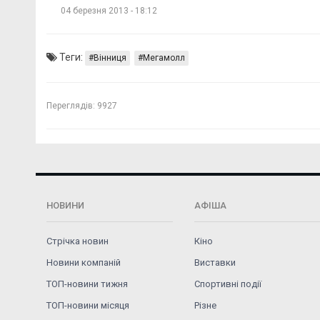
04 березня 2013 - 18:12
Теги:
Вінниця
Мегамолл
Переглядів:
9927
НОВИНИ
АФІША
Стрічка новин
Кіно
Новини компаній
Виставки
ТОП-новини тижня
Спортивні події
ТОП-новини місяця
Різне