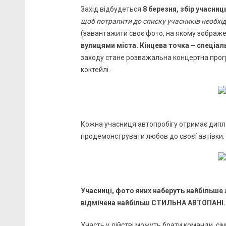
Захід відбудеться
8 березня, збір учасниц
щоб потрапити до списку учасників необхід
(завантажити своє фото, на якому зображен
вулицями міста. Кінцева точка – спеціа
заходу стане розважальна концертна прогр
коктейлі.
Кожна учасниця автопробігу отримає дипл
продемонструвати любов до своєї автівки.
Учасниці, фото яких наберуть найбільше
відмічена найбільш СТИЛЬНА АВТОПАНІ.
Участь у дійстві можуть брати команди, сім