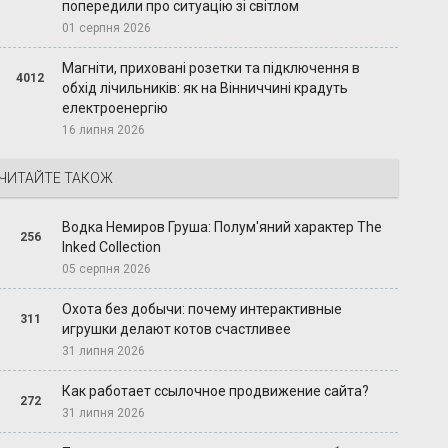
попередили про ситуацію зі світлом
01 серпня 2026
Магніти, приховані розетки та підключення в
4012
обхід лічильників: як на Вінниччині крадуть
електроенергію
16 липня 2026
ЧИТАЙТЕ ТАКОЖ
Водка Немиров Груша: Полум'яний характер The
256
Inked Collection
05 серпня 2026
Охота без добычи: почему интерактивные
311
игрушки делают котов счастливее
31 липня 2026
Как работает ссылочное продвижение сайта?
272
31 липня 2026