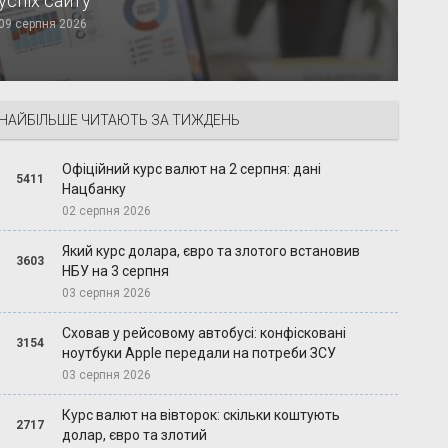
успіх сайту
09 серпня 2026
НАЙБІЛЬШЕ ЧИТАЮТЬ ЗА ТИЖДЕНЬ
Офіційний курс валют на 2 серпня: дані
5411
Нацбанку
02 серпня 2026
Який курс долара, євро та злотого встановив
3603
НБУ на 3 серпня
03 серпня 2026
Сховав у рейсовому автобусі: конфісковані
3154
ноутбуки Apple передали на потреби ЗСУ
03 серпня 2026
Курс валют на вівторок: скільки коштують
2717
долар, євро та злотий