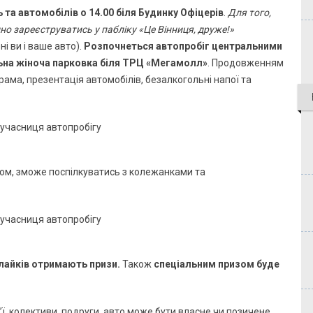
ь та автомобілів о 14.00 біля Будинку Офіцерів
.
Для того,
но зареєструватись у пабліку «Це Вінниця, друже!»
і ви і ваше авто).
Розпочнеться автопробіг центральними
льна жіноча парковка біля ТРЦ «Мегамолл»
. Продовженням
ама, презентація автомобілів, безалкогольні напої та
ом, зможе поспілкуватись з колежанками та
 лайків отримають призи.
Також
спеціальним призом буде
’ї, колективи, подруги, авто може бути власне чи позичене,