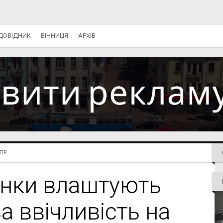
ДОВІДНИК
ВІННИЦЯ
АРХІВ
Р...
анки влаштують
за ввічливість на