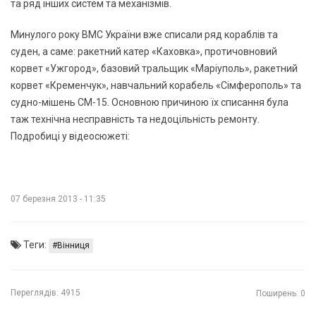
та ряд інших систем та механізмів.
Минулого року ВМС України вже списали ряд кораблів та
суден, а саме: ракетний катер «Каховка», протичовновий
корвет «Ужгород», базовий тральщик «Маріуполь», ракетний
корвет «Кременчук», навчальний корабель «Сімферополь» та
судно-мішень СМ-15. Основною причиною їх списання була
таж технічна несправність та недоцільність ремонту.
Подробиці у відеосюжеті:
07 березня 2013 - 11:35
Теги:
Вінниця
Переглядів:
4915
Поширень: 0