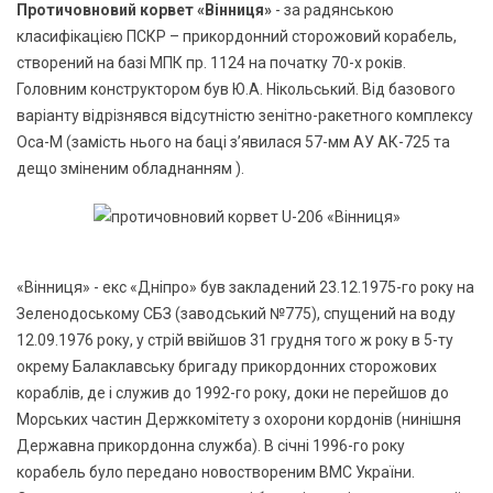
Протичовновий корвет «Вінниця»
- за радянською
класифікацією ПСКР – прикордонний сторожовий корабель,
створений на базі МПК пр. 1124 на початку 70-х років.
Головним конструктором був Ю.А. Нікольський. Від базового
варіанту відрізнявся відсутністю зенітно-ракетного комплексу
Оса-М (замість нього на баці з’явилася 57-мм АУ АК-725 та
дещо зміненим обладнанням ).
«Вінниця» - екс «Дніпро» був закладений 23.12.1975-го року на
Зеленодоському СБЗ (заводський №775), спущений на воду
12.09.1976 року, у стрій ввійшов 31 грудня того ж року в 5-ту
окрему Балаклавську бригаду прикордонних сторожових
кораблів, де і служив до 1992-го року, доки не перейшов до
Морських частин Держкомітету з охорони кордонів (нинішня
Державна прикордонна служба). В січні 1996-го року
корабель було передано новоствореним ВМС України.