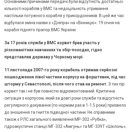
Основними причинами передачі були відсутність достатньої
кількості кораблів у ВМС та недоцільність утримання
настільки потужного корабля у прикордонників. В цей же час
відбулася зміна назви з «Дніпра» на «Вінницю». 19 січня на
кораблі піднято прапор ВМС України.
За 17 років служби у ВМС корвет брав участь у
різноманітних навчаннях та збір-походах, гідно
представляв державу у Чорному морі.
11 листопада 2007-го року корабель отримав серйозні
пошкодження лівої частини корпусу на форштевня, під час
шторму у Севастополі, після чого став на ремонт.
З тих пір
корвет так і не був повністю відремонтований. Критична
ситуація з корпусом, який за довгі роки служби та відсутність
регулярного докування (по нормам раз в 1-1.5 роки) призвело
до зношення та гниття підводної частини. Не справними
також є РЛС загального виявлення МР-302 «Рубка»,
гідроакустичні станції МГ-332 «Амгунь» та МГ-339Т «Шелонь»,