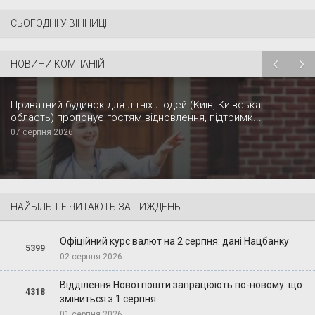
СЬОГОДНІ У ВІННИЦІ
НОВИНИ КОМПАНІЙ
Приватний будинок для літніх людей (Київ, Київська
область) пропонує гостям відновлення, підтримк...
07 серпня 2026
НАЙБІЛЬШЕ ЧИТАЮТЬ ЗА ТИЖДЕНЬ
Офіційний курс валют на 2 серпня: дані Нацбанку
5399
02 серпня 2026
Відділення Нової пошти запрацюють по-новому: що
4318
зміниться з 1 серпня
01 серпня 2026