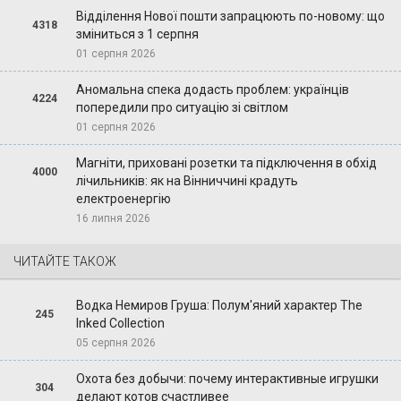
Відділення Нової пошти запрацюють по-новому: що
4318
зміниться з 1 серпня
01 серпня 2026
Аномальна спека додасть проблем: українців
4224
попередили про ситуацію зі світлом
01 серпня 2026
Магніти, приховані розетки та підключення в обхід
4000
лічильників: як на Вінниччині крадуть
електроенергію
16 липня 2026
ЧИТАЙТЕ ТАКОЖ
Водка Немиров Груша: Полум'яний характер The
245
Inked Collection
05 серпня 2026
Охота без добычи: почему интерактивные игрушки
304
делают котов счастливее