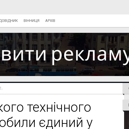
ДОВІДНИК
ВІННИЦЯ
АРХІВ
..
кого технічного
робили єдиний у