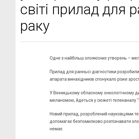
світі прилад для 
раку
Одне з найбільш злоякісних утворень – мел
Прилад для ранньої діагностики розробили 
апарата винахідників спонукало різке зрос
У Вінницькому обласному онкологічному дис
меланомою, йдеться у сюжеті телеканалу "I
Новий прилад, розроблений науковцями техн
допомагає безпомилково розпізнавати злояк
немає.