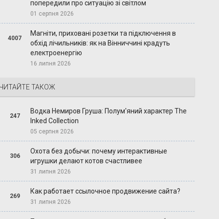
попередили про ситуацію зі світлом
01 серпня 2026
Магніти, приховані розетки та підключення в
4007
обхід лічильників: як на Вінниччині крадуть
електроенергію
16 липня 2026
ЧИТАЙТЕ ТАКОЖ
Водка Немиров Груша: Полум'яний характер The
247
Inked Collection
05 серпня 2026
Охота без добычи: почему интерактивные
306
игрушки делают котов счастливее
31 липня 2026
Как работает ссылочное продвижение сайта?
269
31 липня 2026