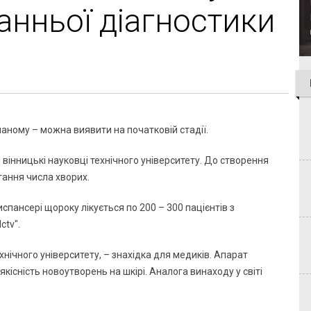
ранньої діагностики
аному – можна виявити на початковій стадії.
вінницькі науковці технічного університету. До створення
тання числа хворих.
пансері щороку лікується по 200 – 300 пацієнтів з
ctv".
ічного університету, – знахідка для медиків. Апарат
існість новоутворень на шкірі. Аналога винаходу у світі