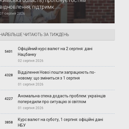
Київська область) пропонує гостям
відновлення, підтримк...
07 серпня 2026
НАЙБІЛЬШЕ ЧИТАЮТЬ ЗА ТИЖДЕНЬ
Офіційний курс валют на 2 серпня: дані
5401
Нацбанку
02 серпня 2026
Відділення Нової пошти запрацюють по-
4328
новому: що зміниться з 1 серпня
01 серпня 2026
Аномальна спека додасть проблем: українців
4227
попередили про ситуацію зі світлом
01 серпня 2026
Курс валют на суботу, 1 серпня: офіційні дані
3858
НБУ