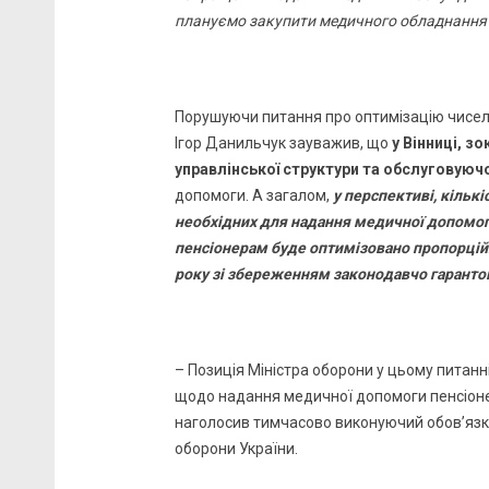
плануємо закупити медичного обладнання б
Порушуючи питання про оптимізацію чисель
Ігор Данильчук зауважив, що
у Вінниці, з
управлінської структури та обслуговуюч
допомоги. А загалом,
у перспективі, кільк
необхідних для надання медичної допомо
пенсіонерам буде оптимізовано пропорцій
року зі збереженням законодавчо гаранто
– Позиція Міністра оборони у цьому питан
щодо надання медичної допомоги пенсіонер
наголосив тимчасово виконуючий обов’язк
оборони України.