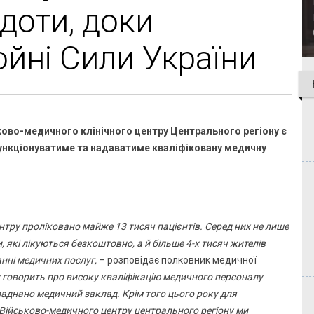
доти, доки
ойні Сили України
ково-медичного клінічного центру Центрального регіону є
ункціонуватиме та надаватиме кваліфіковану медичну
ру проліковано майже 13 тисяч пацієнтів. Серед них не лише
, які лікуються безкоштовно, а й більше 4-х тисяч жителів
анні медичних послуг,
– розповідає полковник медичної
у говорить про високу кваліфікацію медичного персоналу
ладнано медичний заклад. Крім того цього року для
Військово-медичного центру центрального регіону ми