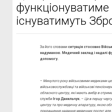
функціонуватиме 
існуватимуть Збр
За його словами
ситуація стосовно Війсь
надуманою. Медичний заклад і надалі ф
допомогу.
–
Минулого року військовими медиками цент
військовослужбовці та військові пенсіонери
обласного центру, які мають вибір в отрим
служби
Ігор Данильчук.
–
Це в першу черг
центру та про медичну апаратуру, якою об
покращення надання медичних послуг для 