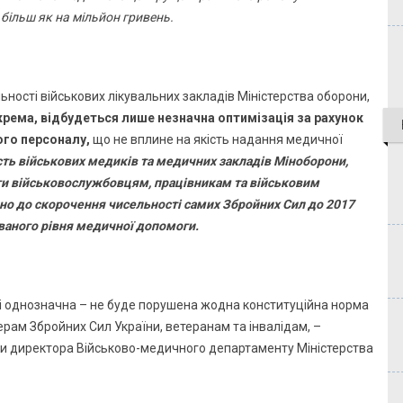
ільш як на мільйон гривень.
ності військових лікувальних закладів Міністерства оборони,
окрема, відбудеться лише незначна оптимізація за рахунок
ого персоналу,
що не вплине на якість надання медичної
ість військових медиків та медичних закладів Міноборони,
ги військовослужбовцям, працівникам та військовим
но до скорочення чисельності самих Збройних Сил до 2017
ваного рівня медичної допомоги.
ні однозначна – не буде порушена жодна конституційна норма
ам Збройних Сил України, ветеранам та інвалідам, –
и директора Військово-медичного департаменту Міністерства