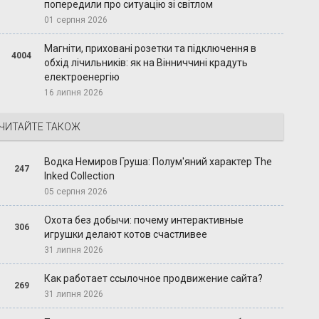
попередили про ситуацію зі світлом
01 серпня 2026
Магніти, приховані розетки та підключення в
4004
обхід лічильників: як на Вінниччині крадуть
електроенергію
16 липня 2026
ЧИТАЙТЕ ТАКОЖ
Водка Немиров Груша: Полум'яний характер The
247
Inked Collection
05 серпня 2026
Охота без добычи: почему интерактивные
306
игрушки делают котов счастливее
31 липня 2026
Как работает ссылочное продвижение сайта?
269
31 липня 2026