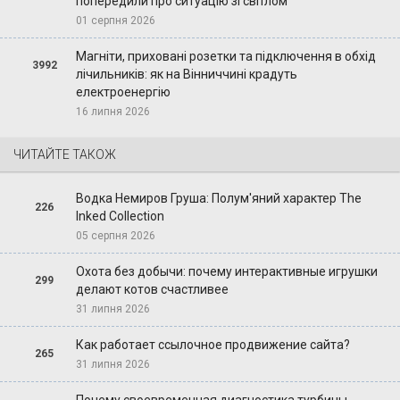
попередили про ситуацію зі світлом
01 серпня 2026
Магніти, приховані розетки та підключення в обхід
3992
лічильників: як на Вінниччині крадуть
електроенергію
16 липня 2026
ЧИТАЙТЕ ТАКОЖ
Водка Немиров Груша: Полум'яний характер The
226
Inked Collection
05 серпня 2026
Охота без добычи: почему интерактивные игрушки
299
делают котов счастливее
31 липня 2026
Как работает ссылочное продвижение сайта?
265
31 липня 2026
Почему своевременная диагностика турбины