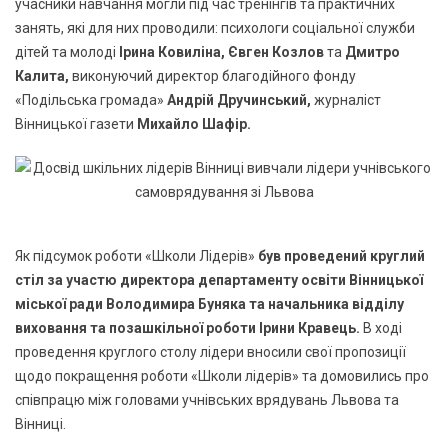
учасники навчання могли під час тренінгів та практичних
занять, які для них проводили: психологи соціальної служби
дітей та молоді
Ірина Ковиліна, Євген Козлов
та
Дмитро
Калита,
виконуючий директор благодійного фонду
«Подільська громада»
Андрій Дручинський,
журналіст
Вінницької газети
Михайло Шафір.
Як підсумок роботи «Школи Лідерів»
був проведений круглий
стіл за участю директора департаменту освіти Вінницької
міської ради Володимира Буняка та начальника відділу
виховання та позашкільної роботи Ірини Кравець.
В ході
проведення круглого столу лідери вносили свої пропозиції
щодо покращення роботи «Школи лідерів» та домовились про
співпрацю між головами учнівських врядувань Львова та
Вінниці.