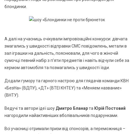
блондинки.
А далі на учасниць очікували імпровізаційні конкурси: дівчата
змагались у швидкості відправки СМС повідомлень, метали в
зал іграшки на дальність, пояснювали, для чого в жіночій
сумочці певний набір з п’яти предметів і навіть відчули себе за
кермом автомобіля та позмагались у швидкості їзди.
Додали гумору та гарного настрою для глядачів команди КВН
«БезНа» (ВДПУ), «ДТ» (ВТЕІ КНТЕУ) та «Меняем название»
(ВНТУ).
Ведучі та автори ідеї шоу
Дмитро Бланар
та
Юрій Постовий
нагородили найактивніших вболівальників подарунками.
Всі учасниці отримали призи від спонсорів, а переможниця –