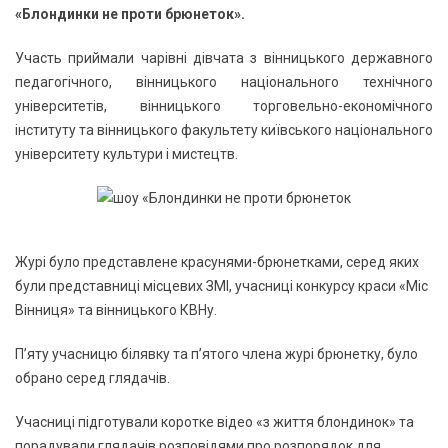
«Блондинки не проти брюнеток».
Участь приймали чарівні дівчата з вінницького державного
педагогічного, вінницького національного технічного
університетів, вінницького торговельно-економічного
інституту та вінницького факультету київського національного
університету культури і мистецтв.
Журі було представлене красунями-брюнетками, серед яких
були представниці місцевих ЗМІ, учасниці конкурсу краси «Міс
Вінниця» та вінницького КВНу.
П’яту учасницю білявку та п’ятого члена журі брюнетку, було
обрано серед глядачів.
Учасниці підготували коротке відео «з життя блондинок» та
порадували глядачів розповідями про розпорядок для