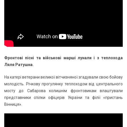
Фронтові пісні та військові марші лунали і з теплохода
Ляля Ратушна.
На катері ветерани великої вітчизняної згадували свою бойову
молодість. Річкову прогулянку теплоходом від центрального
мосту до Сабарова колишнім фронтовикам влаштували
представники спілки офіцерів України та філії «пристань
Вінниця».