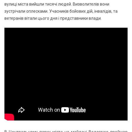
вулиці міста вийшли тисячі людей. Визволителів вони
зустрічали оплесками. Учасників бойових дій, інвалідів, та
ветеранів вітали цього дня і представники влади.
В Центральному парку міста на майдані Водограю пройшов