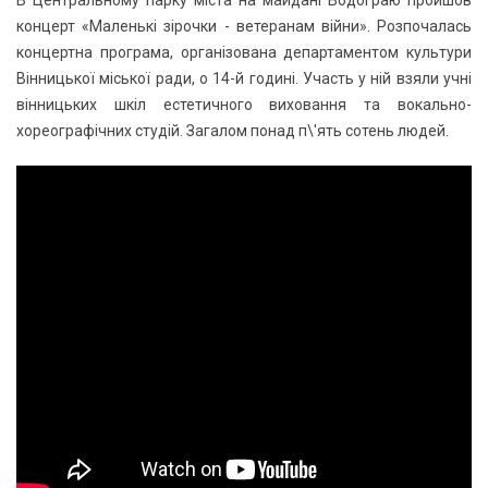
концерт «Маленькі зірочки - ветеранам війни». Розпочалась
концертна програма, організована департаментом культури
Вінницької міської ради, о 14-й годині. Участь у ній взяли учні
вінницьких шкіл естетичного виховання та вокально-
хореографічних студій. Загалом понад п\'ять сотень людей.