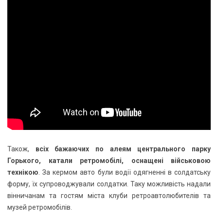
Також,
всіх бажаючих по алеям центрального парку
Горького, катали ретромобілі, оснащені військовою
технікою
. За кермом авто були водії одягненні в солдатську
форму, їх супроводжували солдатки. Таку можливість надали
вінничанам та гостям міста клуби ретроавтолюбителів та
музей ретромобілів.