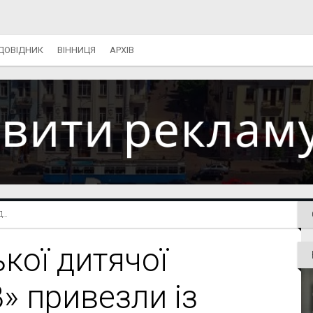
ДОВІДНИК
ВІННИЦЯ
АРХІВ
..
кої дитячої
В» привезли із