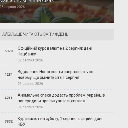
має зовсім інший смак
06 серпня 2026
НАЙБІЛЬШЕ ЧИТАЮТЬ ЗА ТИЖДЕНЬ
Офіційний курс валют на 2 серпня: дані
5378
Нацбанку
02 серпня 2026
Відділення Нової пошти запрацюють по-
4284
новому: що зміниться з 1 серпня
01 серпня 2026
Аномальна спека додасть проблем: українців
4211
попередили про ситуацію зі світлом
01 серпня 2026
Курс валют на суботу, 1 серпня: офіційні дані
3832
НБУ