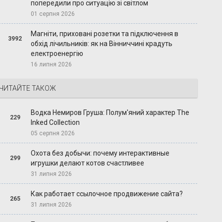
попередили про ситуацію зі світлом
01 серпня 2026
Магніти, приховані розетки та підключення в
3992
обхід лічильників: як на Вінниччині крадуть
електроенергію
16 липня 2026
ЧИТАЙТЕ ТАКОЖ
Водка Немиров Груша: Полум'яний характер The
229
Inked Collection
05 серпня 2026
Охота без добычи: почему интерактивные
299
игрушки делают котов счастливее
31 липня 2026
Как работает ссылочное продвижение сайта?
265
31 липня 2026