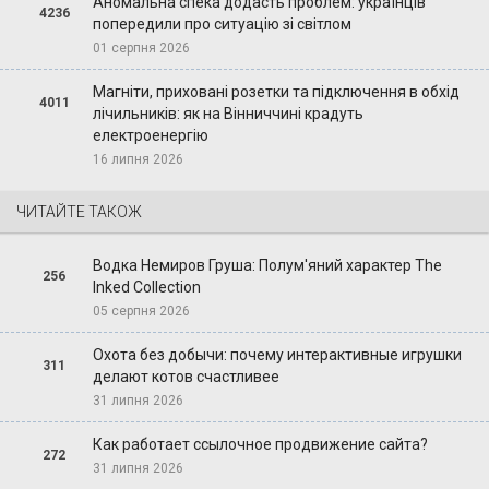
Аномальна спека додасть проблем: українців
4236
попередили про ситуацію зі світлом
01 серпня 2026
Магніти, приховані розетки та підключення в обхід
4011
лічильників: як на Вінниччині крадуть
електроенергію
16 липня 2026
ЧИТАЙТЕ ТАКОЖ
Водка Немиров Груша: Полум'яний характер The
256
Inked Collection
05 серпня 2026
Охота без добычи: почему интерактивные игрушки
311
делают котов счастливее
31 липня 2026
Как работает ссылочное продвижение сайта?
272
31 липня 2026