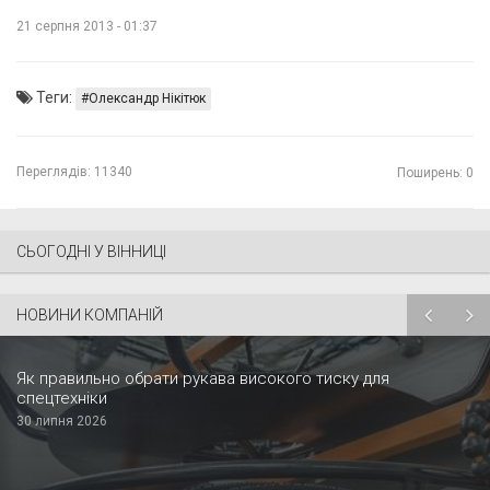
21 серпня 2013 - 01:37
Теги:
Олександр Нікітюк
Переглядів:
11340
Поширень: 0
СЬОГОДНІ У ВІННИЦІ
НОВИНИ КОМПАНІЙ
Як правильно обрати рукава високого тиску для
спецтехніки
30 липня 2026