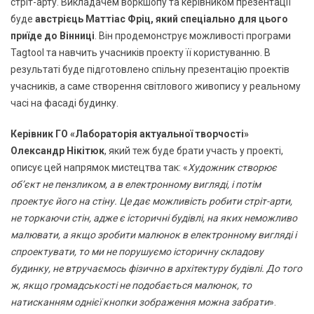
стріт-арту. Викладачем воркшопу та керівником презентації
буде
австрієць Маттіас Фріц, який спеціально для цього
приїде до Вінниці
. Він продемонструє можливості програми
Tagtool та навчить учасників проекту її користуванню. В
результаті буде підготовлено спільну презентацію проектів
учасників, а саме створення світлового живопису у реальному
часі на фасаді будинку.
Керівник ГО «Лабораторія актуальної творчості»
Олександр Нікітюк
, який теж буде брати участь у проекті,
описує цей напрямок мистецтва так: «
Художник створює
об’єкт не пензликом, а в електронному вигляді, і потім
проектує його на стіну. Це дає можливість робити стріт-арти,
не торкаючи стін, адже є історичні будівлі, на яких неможливо
малювати, а якщо зробити малюнок в електронному вигляді і
спроектувати, то ми не порушуємо історичну складову
будинку, не втручаємось фізично в архітектуру будівлі. До того
ж, якщо громадськості не подобається малюнок, то
натисканням однієї кнопки зображення можна забрати
».