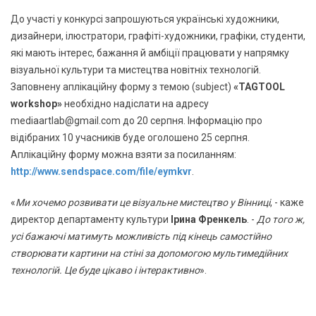
До участі у конкурсі запрошуються українські художники,
дизайнери, ілюстратори, графіті-художники, графіки, студенти,
які мають інтерес, бажання й амбіції працювати у напрямку
візуальної культури та мистецтва новітніх технологій.
Заповнену аплікаційну форму з темою (subject)
«TAGTOOL
workshop»
необхідно надіслати на адресу
mediaartlab@gmail.com
до 20 серпня. Інформацію про
відібраних 10 учасників буде оголошено 25 серпня.
Аплікаційну форму можна взяти за посиланням:
http://www.sendspace.com/file/eymkvr
.
«
Ми хочемо розвивати це візуальне мистецтво у Вінниці
, - каже
директор департаменту культури
Ірина Френкель
. -
До того ж,
усі бажаючі матимуть можливість під кінець самостійно
створювати картини на стіні за допомогою мультимедійних
технологій. Це буде цікаво і інтерактивно
».​