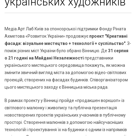
українських художників
Медіа Арт Лаб Київ за спонсорської підтримки Фонду Ріната
Ахметова «Розвиток України» продовжує
проект "Креативні
фасади: візуальне мистецтво + технології + суспільство"
. З-
поміж різних міст України було обрано Вінницю. Де
31 серпня
о 21 годині на Майдані Незалежності
представники
українського мистецького середовища покажуть, як можна
змінити звичний вигляд міста за допомогою відео-світлових
проекцій, створених на фасадах будинків. Співорганізатором
цього мистецького заходу є Вінницька міська рада.
В рамках проекту у Вінниці пройде «продакшен воркшоп» із
світлового малюнку і живопису та публічна презентація
новостворених проектів українських учасників в публічному
просторі. Створення малюнків з допомогою найсучасніших
технологій і проектування їх на будинки є одним із напрямків