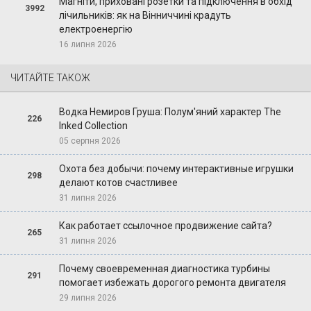
Магніти, приховані розетки та підключення в обхід
3992
лічильників: як на Вінниччині крадуть
електроенергію
16 липня 2026
ЧИТАЙТЕ ТАКОЖ
Водка Немиров Груша: Полум'яний характер The
226
Inked Collection
05 серпня 2026
Охота без добычи: почему интерактивные игрушки
298
делают котов счастливее
31 липня 2026
Как работает ссылочное продвижение сайта?
265
31 липня 2026
Почему своевременная диагностика турбины
291
помогает избежать дорогого ремонта двигателя
29 липня 2026