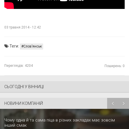
03 травня 2014 - 12:42
Теги:
Слов’янськ
Переглядів:
4204
Поширень: 0
СЬОГОДНІ У ВІННИЦІ
НОВИНИ КОМПАНІЙ
Чому одна й та сама піца в різних закладах має зовсім
інший смак