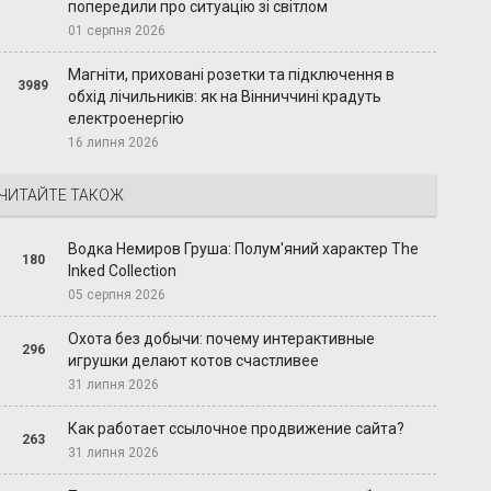
попередили про ситуацію зі світлом
01 серпня 2026
Магніти, приховані розетки та підключення в
3989
обхід лічильників: як на Вінниччині крадуть
електроенергію
16 липня 2026
ЧИТАЙТЕ ТАКОЖ
Водка Немиров Груша: Полум'яний характер The
180
Inked Collection
05 серпня 2026
Охота без добычи: почему интерактивные
296
игрушки делают котов счастливее
31 липня 2026
Как работает ссылочное продвижение сайта?
263
31 липня 2026