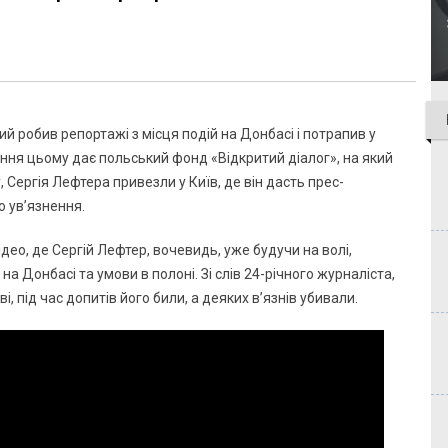
й робив репортажі з місця подій на Донбасі і потрапив у
ння цьому дає польський фонд «Відкритий діалог», на який
Сергія Лефтера привезли у Київ, де він дасть прес-
о ув’язнення.
део, де Сергій Лефтер, вочевидь, уже будучи на волі,
а Донбасі та умови в полоні. Зі слів 24-річного журналіста,
, під час допитів його били, а деяких в’язнів убивали.