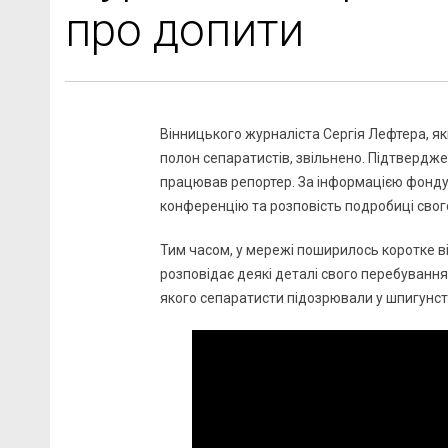
про допити
Вінницького журналіста Сергія Лефтера, яки
полон сепаратистів, звільнено. Підтвердже
працював репортер. За інформацією фонду, 
конференцію та розповість подробиці свог
Тим часом, у мережі поширилось коротке ві
розповідає деякі деталі свого перебування н
якого сепаратисти підозрювали у шпигунстві