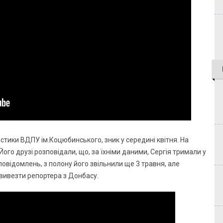
істики ВДПУ ім.Коцюбинського, зник у середині квітня. На
 Його друзі розповідали, що, за їхніми даними, Сергія тримали у
повідомлень, з полону його звільнили ще 3 травня, але
вивезти репортера з Донбасу.