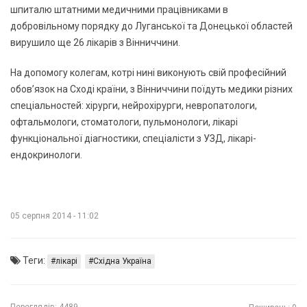
шпиталю штатними медичними працівниками в
добровільному порядку до Луганської та Донецької областей
вирушило ще 26 лікарів з Вінниччини.
На допомогу колегам, котрі нині виконують свій професійний
обов’язок на Сході країни, з Вінниччини поїдуть медики різних
спеціальностей: хірурги, нейрохірурги, невропатологи,
офтальмологи, стоматологи, пульмонологи, лікарі
функціональної діагностики, спеціалісти з УЗД, лікарі-
ендокринологи.
05 серпня 2014 - 11:02
Теги:
лікарі
Східна Україна
Переглядів:
4489