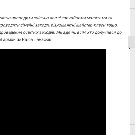
ністю проводити спільно час зі звичайними малятами та
проводити сімейні заходи, різноманітні майстер-класи тощо.
 проведення освітніх заходів. Ми вдячні всім, хто долучився до
 «Гармонія» Раїса Панасюк.