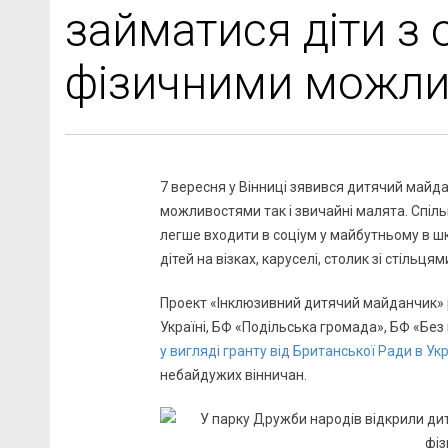
займатися діти з
фізичними можл
7 вересня у Вінниці зявився дитячий майд
можливостями так і звичайні малята. Спіль
легше входити в соціум у майбутньому в шк
дітей на візках, каруселі, столик зі стільц
Проект «Інклюзивний дитячий майданчик» р
Україні, БФ «Подільська громада», БФ «Без
у вигляді гранту від Британської Ради в Укр
небайдужих вінничан.