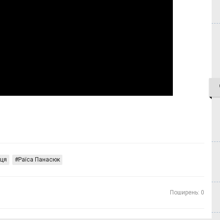
иця
Раїса Панасюк
Поширень: 0