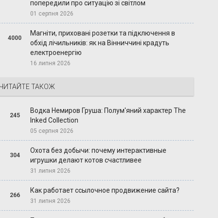
попередили про ситуацію зі світлом
01 серпня 2026
Магніти, приховані розетки та підключення в
4000
обхід лічильників: як на Вінниччині крадуть
електроенергію
16 липня 2026
ЧИТАЙТЕ ТАКОЖ
Водка Немиров Груша: Полум'яний характер The
245
Inked Collection
05 серпня 2026
Охота без добычи: почему интерактивные
304
игрушки делают котов счастливее
31 липня 2026
Как работает ссылочное продвижение сайта?
266
31 липня 2026