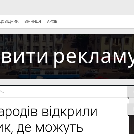
ДОВІДНИК
ВІННИЦЯ
АРХІВ
...
ародів відкрили
к, де можуть