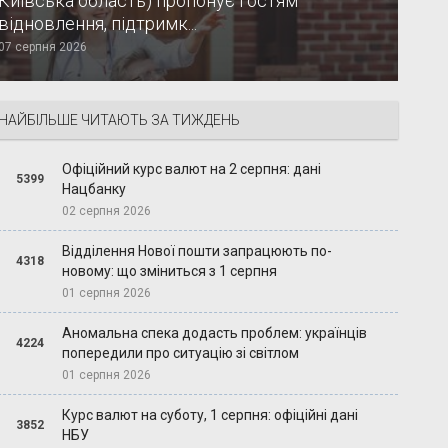
Київська область) пропонує гостям
відновлення, підтримк...
07 серпня 2026
НАЙБІЛЬШЕ ЧИТАЮТЬ ЗА ТИЖДЕНЬ
Офіційний курс валют на 2 серпня: дані
5399
Нацбанку
02 серпня 2026
Відділення Нової пошти запрацюють по-
4318
новому: що зміниться з 1 серпня
01 серпня 2026
Аномальна спека додасть проблем: українців
4224
попередили про ситуацію зі світлом
01 серпня 2026
Курс валют на суботу, 1 серпня: офіційні дані
3852
НБУ