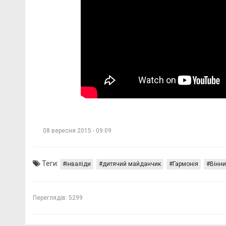
08 вересня 2015 - 09:09
Теги:
інваліди
дитячий майданчик
Гармонія
Вінн
Переглядів:
5299