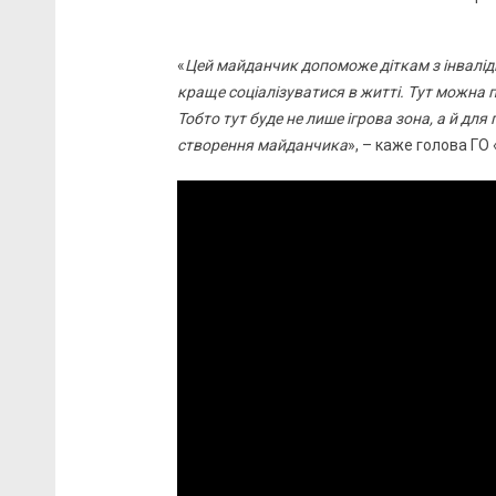
«
Цей майданчик допоможе діткам з інвалід
краще соціалізуватися в житті. Тут можна 
Тобто тут буде не лише ігрова зона, а й для
створення майданчика
», – каже голова ГО