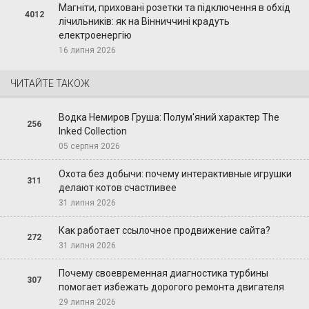
Магніти, приховані розетки та підключення в обхід
4012
лічильників: як на Вінниччині крадуть
електроенергію
16 липня 2026
ЧИТАЙТЕ ТАКОЖ
Водка Немиров Груша: Полум'яний характер The
256
Inked Collection
05 серпня 2026
Охота без добычи: почему интерактивные игрушки
311
делают котов счастливее
31 липня 2026
Как работает ссылочное продвижение сайта?
272
31 липня 2026
Почему своевременная диагностика турбины
307
помогает избежать дорогого ремонта двигателя
29 липня 2026