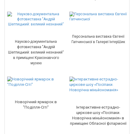
Персональна виставка Євгенії
Науково-документальна
Гапчинської в Галереї ІнтерШик
фотовиставка "Андрій
Шептицький: великий незнаний"
в приміщені Краєзнавчого
музею
Новорічний ярмарок в
"Поділля-Сіті"
Інтерактивне естрадно-
циркове шоу «Посіпаки.
Новорічна міньйономанія» в
приміщені Обласної філармонії