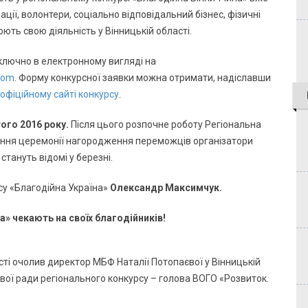
ції, волонтери, соціально відповідальний бізнес, фізичні
юють свою діяльність у Вінницькій області.
лючно в електронному вигляді на
com
. Форму конкурсної заявки можна отримати, надіславши
офіційному сайті конкурсу
.
ого 2016 року
.
Після цього розпочне роботу Регіональна
едення церемонії нагородження переможців організатори
тануть відомі у березні.
су «Благодійна Україна»
Олександр Максимчук.
сті очолив директор МБФ Наталії Потопаєвої у Вінницькій
ової ради регіонального конкурсу – голова ВОГО «Розвиток.