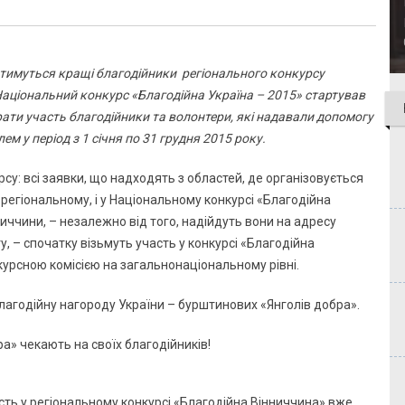
ватимуться кращі благодійники регіонального конкурсу
аціональний конкурс «Благодійна Україна – 2015» стартував
рати участь благодійники та волонтери, які надавали допомогу
м у період з 1 січня по 31 грудня 2015 року.
су: всі заявки, що надходять з областей, де організовується
 регіональному, і у Національному конкурсі «Благодійна
нниччини, – незалежно від того, надійдуть вони на адресу
, – спочатку візьмуть участь у конкурсі «Благодійна
нкурсною комісією на загальнонаціональному рівні.
агодійну нагороду України – бурштинових «Янголів добра».
сть у регіональному конкурсі «Благодійна Вінниччина» вже