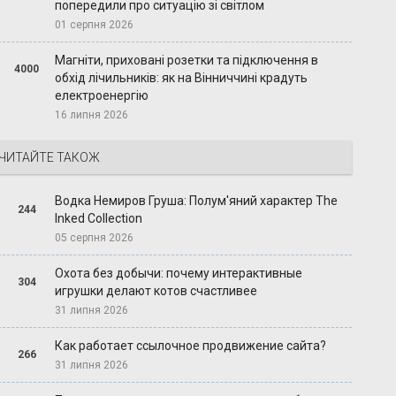
попередили про ситуацію зі світлом
01 серпня 2026
Магніти, приховані розетки та підключення в
4000
обхід лічильників: як на Вінниччині крадуть
електроенергію
16 липня 2026
ЧИТАЙТЕ ТАКОЖ
Водка Немиров Груша: Полум'яний характер The
244
Inked Collection
05 серпня 2026
Охота без добычи: почему интерактивные
304
игрушки делают котов счастливее
31 липня 2026
Как работает ссылочное продвижение сайта?
266
31 липня 2026