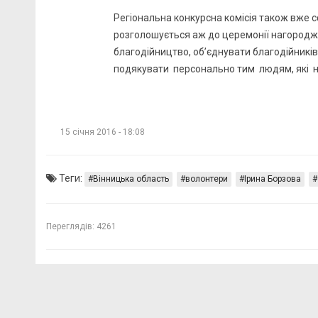
Регіональна конкурсна комісія також вже с
розголошується аж до церемонії нагородж
благодійництво, об’єднувати благодійників і
подякувати персонально тим людям, які н
15 січня 2016 - 18:08
Теги:
Вінницька область
волонтери
Ірина Борзова
Переглядів:
4261