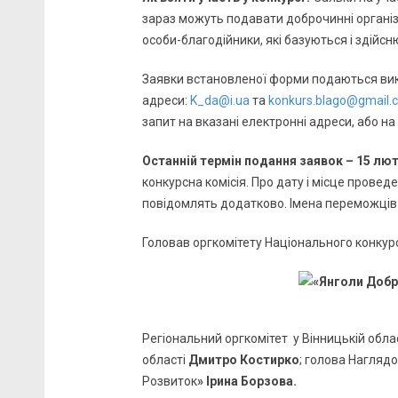
зараз можуть подавати доброчинні організа
особи-благодійники, які базуються і здійсн
Заявки встановленої форми подаються вик
адреси:
K_da@i.ua
та
konkurs.blago@gmail.
запит на вказані електронні адреси, або на
Останній термін подання заявок – 15 лют
конкурсна комісія. Про дату і місце пров
повідомлять додатково. Імена переможців с
Головав оргкомітету Національного конкур
Регіональний оргкомітет у Вінницькій обла
області
Дмитро Костирко
; голова Нагляд
Розвиток
» Ірина Борзова.