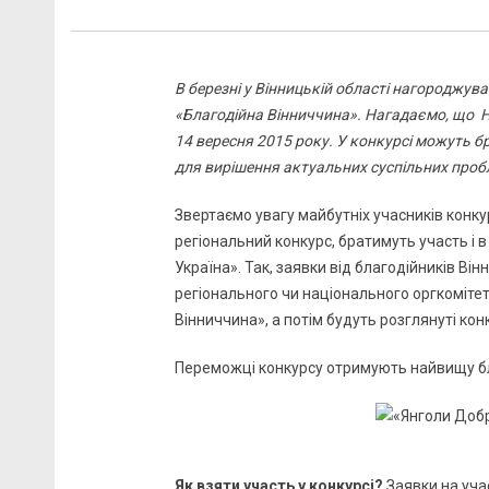
В березні у Вінницькій області нагороджу
«Благодійна Вінниччина». Нагадаємо, що Н
14 вересня 2015 року. У конкурсі можуть б
для вирішення актуальних суспільних пробле
Звертаємо увагу майбутніх учасників конкур
регіональний конкурс, братимуть участь і в
Україна». Так, заявки від благодійників Ві
регіонального чи національного оргкомітету
Вінниччина», а потім будуть розглянуті ко
Переможці конкурсу отримують найвищу бл
Як взяти участь у конкурсі
?
Заявки на уча