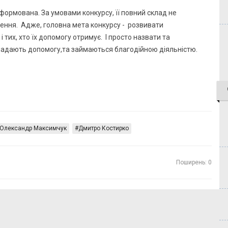
формована. За умовами конкурсу, її повний склад не
ення. Адже, головна мета конкурсу - розвивати
 тих, хто їх допомогу отримує. І просто назвати та
адають допомогу,та займаються благодійною діяльністю.
Олександр Максимчук
Дмитро Костирко
Поширень: 0