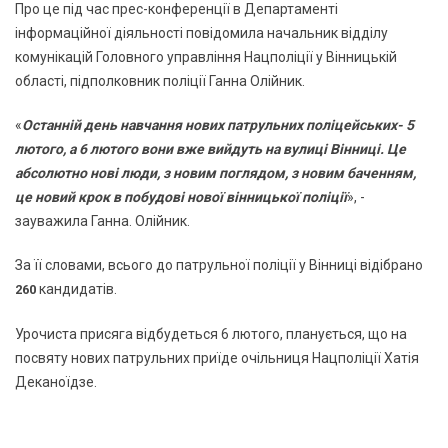
Про це під час прес-конференції в Департаменті
інформаційної діяльності повідомила начальник відділу
комунікацій Головного управління Нацполіції у Вінницькій
області, підполковник поліції Ганна Олійник.
«
Останній день навчання нових патрульних поліцейських- 5
лютого, а 6 лютого вони вже вийдуть на вулиці Вінниці. Це
абсолютно нові люди, з новим поглядом, з новим баченням,
це новий крок в побудові нової вінницької поліції
», -
зауважила Ганна. Олійник.
За її словами, всього до патрульної поліції у Вінниці відібрано
кандидатів.
260
Урочиста присяга відбудеться 6 лютого, планується, що на
посвяту нових патрульних приїде очільниця Нацполіції Хатія
Деканоїдзе.