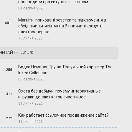
попередили про ситуацію зі світлом
01 серпня 2026
Магніти, приховані розетки та підключення в
4011
обхід лічильників: як на Вінниччині крадуть
електроенергію
16 липня 2026
ЧИТАЙТЕ ТАКОЖ
Водка Немиров Груша: Полум'яний характер The
256
Inked Collection
05 серпня 2026
Охота без добычи: почему интерактивные
311
игрушки делают котов счастливее
31 липня 2026
Как работает ссылочное продвижение сайта?
272
31 липня 2026