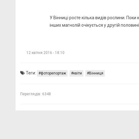
У Вінниці росте кілька видів рослини. Поки 
інших магнолій очікується у другій половині
12 квітня 2016 - 18:10
Теги:
фоторепортаж
квіти
Вінниця
Переглядів:
6348