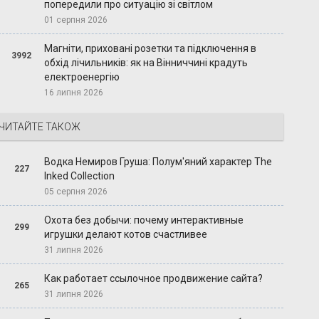
попередили про ситуацію зі світлом
01 серпня 2026
Магніти, приховані розетки та підключення в
3992
обхід лічильників: як на Вінниччині крадуть
електроенергію
16 липня 2026
ЧИТАЙТЕ ТАКОЖ
Водка Немиров Груша: Полум'яний характер The
227
Inked Collection
05 серпня 2026
Охота без добычи: почему интерактивные
299
игрушки делают котов счастливее
31 липня 2026
Как работает ссылочное продвижение сайта?
265
31 липня 2026