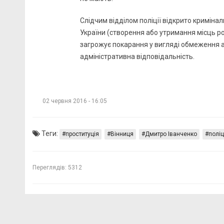
Слідчим відділом поліції відкрито криміна
України (створення або утримання місць роз
загрожує покарання у вигляді обмеження або
адміністративна відповідальність.
02 червня 2016 - 16:05
Теги:
проституція
Вінниця
Дмитро Іванченко
поліц
Переглядів:
5312