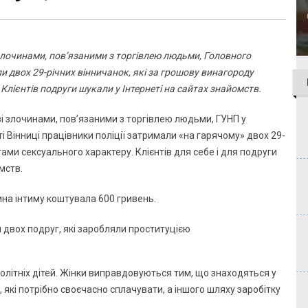
і злочинами, пов’язаними з торгівлею людьми, Головного
и двох 29-річних вінничанок, які за грошову винагороду
Клієнтів подруги шукали у Інтернеті на сайтах знайомств.
 зі злочинами, пов’язаними з торгівлею людьми, ГУНП у
ті Вінниці працівники поліції затримали «на гарячому» двох 29-
гами сексуального характеру. Клієнтів для себе і для подруги
мств.
ина інтиму коштувала 600 гривень.
олітніх дітей. Жінки виправдовуються тим, що знаходяться у
, які потрібно своєчасно сплачувати, а іншого шляху заробітку