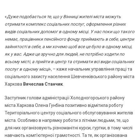
«
Дуже подобається те, що у Вінниці жителі міста можуть
отримати комплекс соціальних послуг, оформлення різних
видів соціальних допомог в одному місці. У нас поки що такого
немає, працівники пенсійного фонду приймають в себе, центри
зайнятості в себе, а ми хочемо щоб все це було в одному місці,
як у вас. Адже це зручно для людей, не потрібно ходити по
всьому місті, а прийти в центр та отримати всі види соціальних
послуг в одному місці
», – каже начальник управління праці та
соціального захисту населення Шевченківського району міста
Харкова
Вячеслав Станчик
.
Заступник голови адміністрації Холодногорського району
міста Харкова Олена Гунбіна позитивно відмітила роботу
Територіального центру соціального обслуговування жителів
міста. Особливо в напрямку роботи з літніми людьми, те, що
для них організовують різноманітні курси, гуртки, в тому числі
навчають комп’ютерної грамотності. Та те, як організована