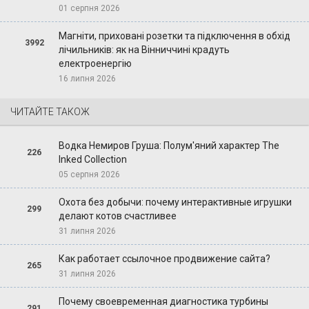
01 серпня 2026
Магніти, приховані розетки та підключення в обхід
3992
лічильників: як на Вінниччині крадуть
електроенергію
16 липня 2026
ЧИТАЙТЕ ТАКОЖ
Водка Немиров Груша: Полум'яний характер The
226
Inked Collection
05 серпня 2026
Охота без добычи: почему интерактивные игрушки
299
делают котов счастливее
31 липня 2026
Как работает ссылочное продвижение сайта?
265
31 липня 2026
Почему своевременная диагностика турбины
291