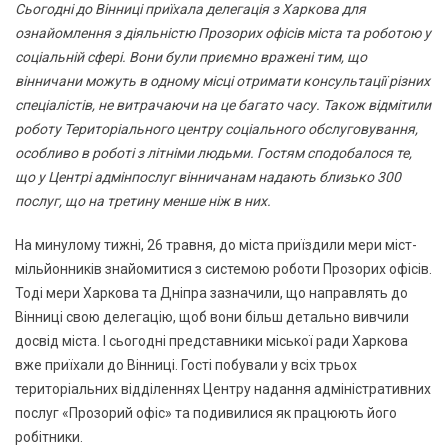
Сьогодні до Вінниці приїхала делегація з Харкова для
ознайомлення з діяльністю Прозорих офісів міста та роботою у
соціальній сфері. Вони були приємно вражені тим, що
вінничани можуть в одному місці отримати консультації різних
спеціалістів, не витрачаючи на це багато часу. Також відмітили
роботу Територіального центру соціального обслуговування,
особливо в роботі з літніми людьми. Гостям сподобалося те,
що у Центрі адмінпослуг вінничанам надають близько 300
послуг, що на третину менше ніж в них.
На минулому тижні, 26 травня, до міста приїздили мери міст-
мільйонників знайомитися з системою роботи Прозорих офісів.
Тоді мери Харкова та Дніпра зазначили, що направлять до
Вінниці свою делегацію, щоб вони більш детально вивчили
досвід міста. І сьогодні представники міської ради Харкова
вже приїхали до Вінниці. Гості побували у всіх трьох
територіальних відділеннях Центру надання адміністративних
послуг «Прозорий офіс» та подивилися як працюють його
робітники.