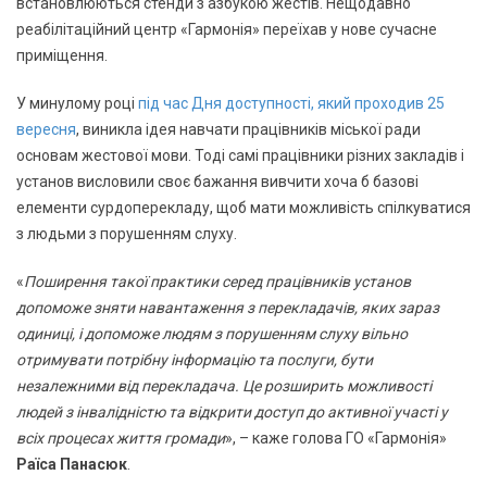
встановлюються стенди з азбукою жестів. Нещодавно
реабілітаційний центр «Гармонія» переїхав у нове сучасне
приміщення.
У минулому році
під час Дня доступності, який проходив 25
вересня
, виникла ідея навчати працівників міської ради
основам жестової мови. Тоді самі працівники різних закладів і
установ висловили своє бажання вивчити хоча б базові
елементи сурдоперекладу, щоб мати можливість спілкуватися
з людьми з порушенням слуху.
«
Поширення такої практики серед працівників установ
допоможе зняти навантаження з перекладачів, яких зараз
одиниці, і допоможе людям з порушенням слуху вільно
отримувати потрібну інформацію та послуги, бути
незалежними від перекладача. Це розширить можливості
людей з інвалідністю та відкрити доступ до активної участі у
всіх процесах життя громади
», – каже голова ГО «Гармонія»
Раїса Панасюк
.