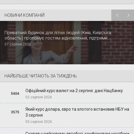
НОВИНИ КОМПАНІЙ
Приватний будинок для літніх людей (Київ, Київська
область) пропонує гостям відновлення, підтримк...
07 серпня 2026
НАЙБІЛЬШЕ ЧИТАЮТЬ ЗА ТИЖДЕНЬ
Офіційний курс валют на 2 серпня: дані Нацбанку
5404
02 серпня 2026
Який курс долара, євро та злотого встановив НБУ на
3575
3 серпня
03 серпня 2026
Сховав у рейсовому автобусі: конфісковані ноутбуки