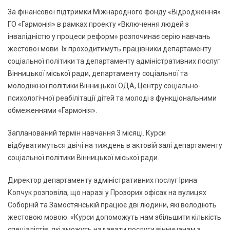
За фінансової підтримки Міжнародного фонду «Відродження»
ГО «Гармонія» в рамках проекту «Включення людей з
інвалідністю у процеси реформ» розпочинає серію навчань
жестової мови. Їх проходитимуть працівники департаменту
соціальної політики та департаменту адміністративних послуг
Вінницької міської ради, департаменту соціальної та
молодіжної політики Вінницької ОДА, Центру соціально-
психологічної реабілітації дітей та молоді з функціональними
обмеженнями «Гармонія».
Запланований термін навчання 3 місяці. Курси
відбуватимуться двічі на тиждень в актовій залі департаменту
соціальної політики Вінницької міської ради.
Директор департаменту адміністративних послуг Ірина
Копчук розповіла, що наразі у Прозорих офісах на вулицях
Соборній та Замостянській працює дві людини, які володіють
жестовою мовою. «Курси допоможуть нам збільшити кількість
спеціалістів, які зможуть надавати послуги вінничанам з