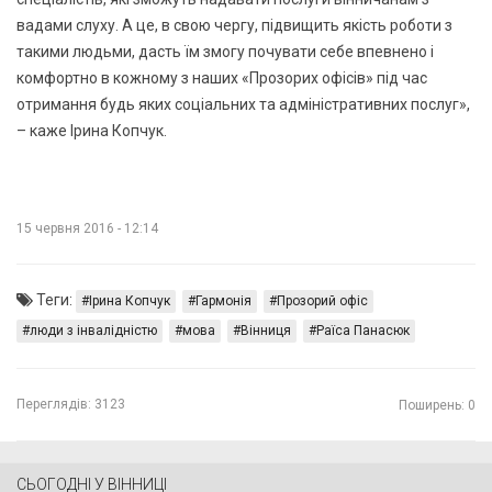
вадами слуху. А це, в свою чергу, підвищить якість роботи з
такими людьми, дасть їм змогу почувати себе впевнено і
комфортно в кожному з наших «Прозорих офісів» під час
отримання будь яких соціальних та адміністративних послуг»,
– каже Ірина Копчук.
15 червня 2016 - 12:14
Теги:
Ірина Копчук
Гармонія
Прозорий офіс
люди з інвалідністю
мова
Вінниця
Раїса Панасюк
Переглядів:
3123
Поширень: 0
СЬОГОДНІ У ВІННИЦІ