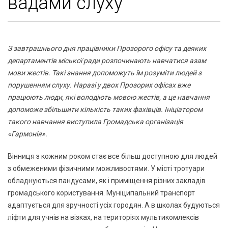
вадами слуху
З завтрашнього дня працівники Прозорого офісу та деяких
департаментів міської ради розпочинають навчатися азам
мови жестів. Такі знання допоможуть їм розуміти людей з
порушенням слуху. Наразі у двох Прозорих офісах вже
працюють люди, які володіють мовою жестів, а це навчання
допоможе збільшити кількість таких фахівців. Ініціатором
такого навчання виступила Громадська організація
«Гармонія».
Вінниця з кожним роком стає все більш доступною для людей
з обмеженими фізичними можливостями. У місті тротуари
обладнуються пандусами, як і приміщення різних закладів
громадського користування. Муніципальний транспорт
адаптується для зручності усіх городян. А в школах будуються
ліфти для учнів на візках, на територіях мультикомлексів