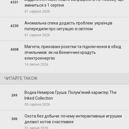
4331
зміниться з 1 серпня
01 серпня 2026
Аномальна спека додасть проблем: українців
4230
попередили про ситуацію зі світлом
01 серпня 2026
Магніти, приховані розетки та підключення в обхід
4008
лічильників: як на Вінниччині крадуть
електроенергію
16 липня 2026
ЧИТАЙТЕ ТАКОЖ
Водка Немиров Груша: Полум'яний характер The
249
Inked Collection
05 серпня 2026
Охота без добычи: почему интерактивные игрушки
306
делают котов счастливее
31 липня 2026