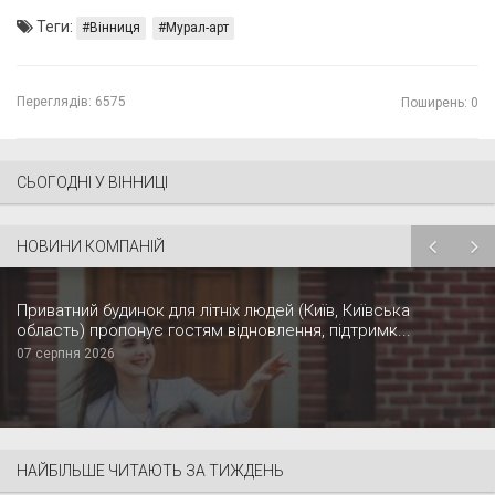
Теги:
Вінниця
Мурал-арт
Переглядів:
6575
Поширень: 0
СЬОГОДНІ У ВІННИЦІ
НОВИНИ КОМПАНІЙ
Приватний будинок для літніх людей (Київ, Київська
область) пропонує гостям відновлення, підтримк...
07 серпня 2026
НАЙБІЛЬШЕ ЧИТАЮТЬ ЗА ТИЖДЕНЬ