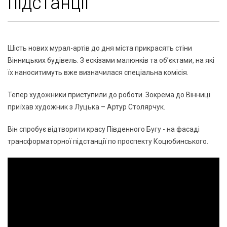
підстанції
Шість нових мурал-артів до дня міста прикрасять стіни
Вінницьких будівель. З ескізами малюнків та об’єктами, на які
їх наноситимуть вже визначилася спеціальна комісія.
Тепер художники приступили до роботи. Зокрема до Вінниці
приїхав художник з Луцька – Артур Столярчук.
Він спробує відтворити красу Південного Бугу - на фасаді
трансформаторної підстанції по проспекту Коцюбинського.