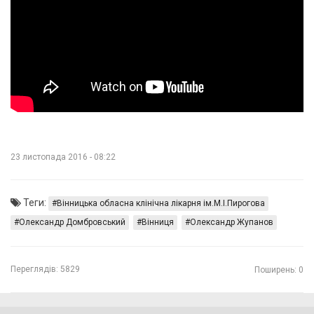
23 листопада 2016 - 08:22
Теги:
Вінницька обласна клінічна лікарня ім.М.І.Пирогова
Олександр Домбровський
Вінниця
Олександр Жупанов
Переглядів:
5829
Поширень: 0