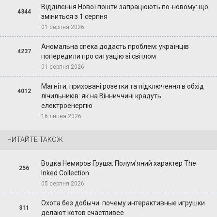
Відділення Нової пошти запрацюють по-новому: що
4344
зміниться з 1 серпня
01 серпня 2026
Аномальна спека додасть проблем: українців
4237
попередили про ситуацію зі світлом
01 серпня 2026
Магніти, приховані розетки та підключення в обхід
4012
лічильників: як на Вінниччині крадуть
електроенергію
16 липня 2026
ЧИТАЙТЕ ТАКОЖ
Водка Немиров Груша: Полум'яний характер The
256
Inked Collection
05 серпня 2026
Охота без добычи: почему интерактивные игрушки
311
делают котов счастливее