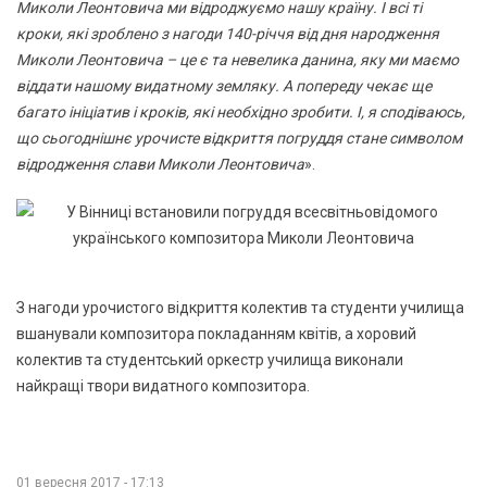
Миколи Леонтовича ми відроджуємо нашу країну. І всі ті
кроки, які зроблено з нагоди 140-річчя від дня народження
Миколи Леонтовича – це є та невелика данина, яку ми маємо
віддати нашому видатному земляку. А попереду чекає ще
багато ініціатив і кроків, які необхідно зробити. І, я сподіваюсь,
що сьогоднішнє урочисте відкриття погруддя стане символом
відродження слави Миколи Леонтовича
».
З нагоди урочистого відкриття колектив та студенти училища
вшанували композитора покладанням квітів, а хоровий
колектив та студентський оркестр училища виконали
найкращі твори видатного композитора.
01 вересня 2017 - 17:13