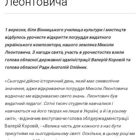
Леонтовича
1 вересня, біля Вінницького училища культури і мистецтв
відбулось урочисте відкриття погруддя видатного
українського композитора, нашого земляка Миколи
Леонтовича. З нагоди свята, участь в урочистостях взяли
голова обласної державної адміністрації Валерій Коровій та
голова обласної Ради Анатолій Олійник.
«
Сьогодні дійсно історичний день, який має символічне
значення, адже відкриваючи погруддя Миколи Леонтовича
водночас ми відкриваємо свято знань. Леонтович був
видатний педагог. Сотні тисяч студентів навчалися і
навчаються на його творах не лише в Україні, а й і в усьому
світі», -
відзначив виступаючи голова облдержадміністрації
Валерій Коровій
, - «Велика честь для кожного з нас бути
присутніми на сьогоднішньому святі. Оскільки, в цьому році ми