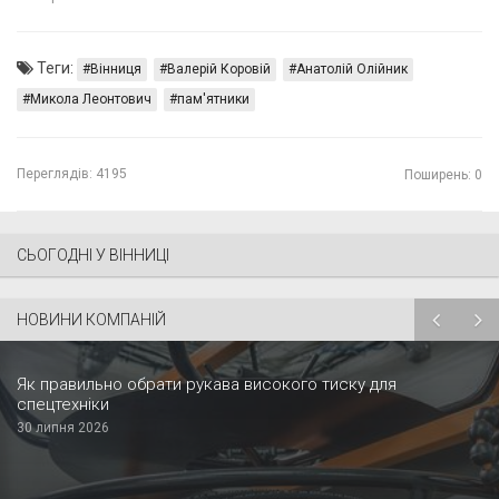
Теги:
Вінниця
Валерій Коровій
Анатолій Олійник
Микола Леонтович
пам'ятники
Переглядів:
4195
Поширень: 0
СЬОГОДНІ У ВІННИЦІ
НОВИНИ КОМПАНІЙ
Як правильно обрати рукава високого тиску для
спецтехніки
30 липня 2026