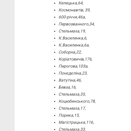
Келецька,64,
Космонавтів, 39,
600-річчя,46а,
Первозванного,34,
Стельмаха,19,
К.Василенка,6,
К.Василенка,6а,
Соборна,22
,
Коріатовичів,176,
Пирогова,103а,
Понєдєліна,23,
Ватутіна,46,
Бевза,16,
Стельмаха,35,
Коцюбинського,78,
Стельмаха,17,
Порика,15,
Магістрацька,116,
Стельмаха,33,