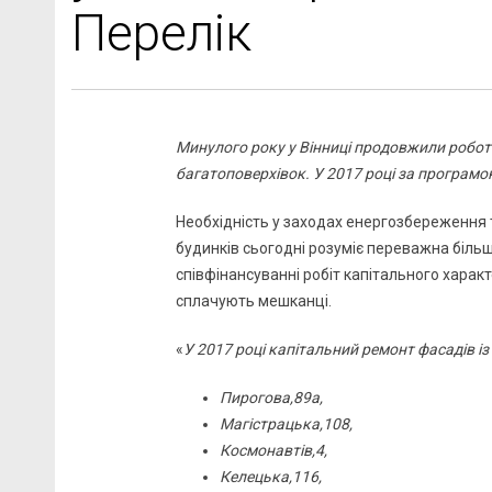
Перелік
Минулого року у Вінниці продовжили робот
багатоповерхівок. У 2017 році за програмо
Необхідність у заходах енергозбереження 
будинків сьогодні розуміє переважна біль
співфінансуванні робіт капітального характ
сплачують мешканці.
«
У 2017 році капітальний ремонт фасадів і
Пирогова,89а,
Магістрацька,108,
Космонавтів,4,
Келецька,116,