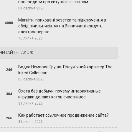
попередили про ситуацію зі світлом
01 серпня 2026
Магніти, приховані розетки та підключення в
4000
обхід лічильників: як на Вінниччині крадуть
електроенергію
16 липня 2026
ЧИТАЙТЕ ТАКОЖ
Водка Немиров Груша: Полум'яний характер The
246
Inked Collection
05 серпня 2026
Охота без добычи: почему интерактивные
304
игрушки делают котов счастливее
31 липня 2026
Как работает ссылочное продвижение сайта?
266
31 липня 2026