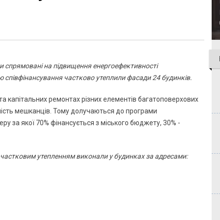
и спрямовані на підвищення енергоефективності
ю співфінансування частково утеплили фасади 24 будинків.
та капітальних ремонтах різних елементів багатоповерхових
шість мешканців. Тому долучаються до програми
еру за якої 70% фінансується з міського бюджету, 30% -
з частковим утепленням виконали у будинках за адресами: