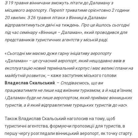
З 19 травня вінничани зможуть літати до Даламану з
місцевого аеропорту. Переліт триватиме орієнтовно 2 години
20 хвилин. З 26 травня літаки з Вінниці в Даламан
відправлятимуться двічі на тиждень. Про це йшлось сьогодні
під час семінару «Вінниця – Даламан», який проводився для
представників туристичних агентств у міській раді.
«
Сьогодні ми маємо дуже гарну ініціативу аеропорту
«Даламан» – це сучасний аеропорт, який нещодавно ввів в
експлуатацію новий термінальний корпус і має великі плани на
майбутній розвиток,
– каже заступник міського голови
Владислав Скальський
. –
Сподіваємось, що ви
працюватимете не лише над виїзним туризмом, а й над в’їзним,
і Даламан буде не лише аеропортом, який приймає вінницьких
туристів, а й який відправлятиме турецьких туристів до нас
».
Також Владислав Скальський наголосив на тому, щоб
туристичні агентства, формуючи пропозиції для туристів, в
першу чергу розглядали вінницький аеропорт, як точку старту.