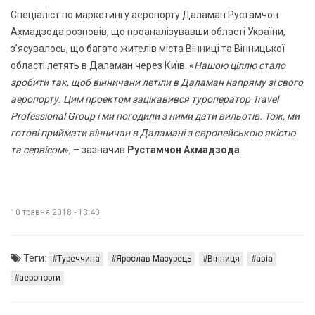
Спеціаліст по маркетингу аеропорту Даламан Рустамчон
Ахмадзода розповів, що проаналізувавши області України,
з’ясувалось, що багато жителів міста Вінниці та Вінницької
області летять в Даламан через Київ. «
Нашою ціллю стало
зробити так, щоб вінничани летіли в Даламан напряму зі свого
аеропорту. Цим проектом зацікавився туроператор Travel
Professional Group і ми погодили з ними дати вильотів. Тож, ми
готові приймати вінничан в Даламані з європейською якістю
та сервісом
», – зазначив
Рустамчон Ахмадзода
.
10 травня 2018 - 13:40
Теги:
Туреччина
Ярослав Мазурець
Вінниця
авіа
аеропорти