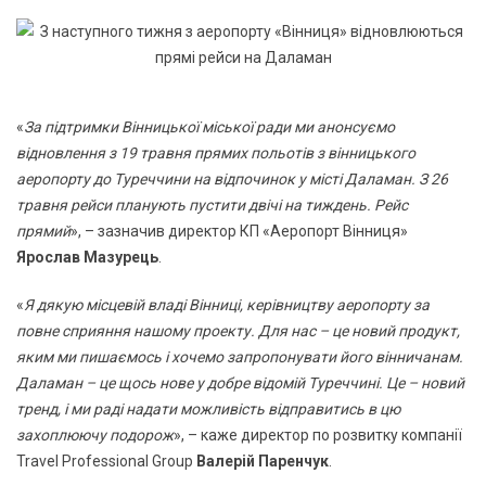
«
За підтримки Вінницької міської ради ми анонсуємо
відновлення з 19 травня прямих польотів з вінницького
аеропорту до Туреччини на відпочинок у місті Даламан. З 26
травня рейси планують пустити двічі на тиждень. Рейс
прямий
», – зазначив директор КП «Аеропорт Вінниця»
Ярослав Мазурець
.
«
Я дякую місцевій владі Вінниці, керівництву аеропорту за
повне сприяння нашому проекту. Для нас – це новий продукт,
яким ми пишаємось і хочемо запропонувати його вінничанам.
Даламан – це щось нове у добре відомій Туреччині. Це – новий
тренд, і ми раді надати можливість відправитись в цю
захоплюючу подорож
», – каже директор по розвитку компанії
Travel Professional Group
Валерій Паренчук
.